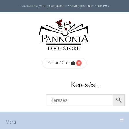
1957 óta a magyarság szolgálatában • Serving costumers since 1957
Menü
RÓLUNK
/
ABOUT
Kosár / Cart
0
US
Keresés…
FIZETÉS
/
Menü
CHECKOUT