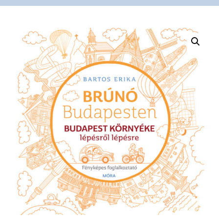
VÁSÁRLÁS
/
SHOP
KAPCSOLAT
/
CONTACT
US