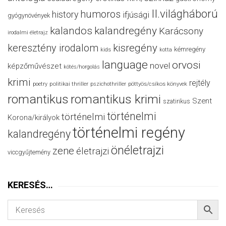
II.világháború
humoros
history
ifjúsági
gyógynövények
kalandos
kalandregény
Karácsony
irodalmi életrajz
keresztény irodalom
kisregény
kémregény
kids
kotta
language
orvosi
novel
képzőművészet
kötés/horgolás
krimi
rejtély
politikai thriller
poetry
pszichothriller
pöttyös/csíkos könyvek
romantikus
romantikus krimi
Szent
szatirikus
történelmi
történelmi
Korona/királyok
történelmi regény
kalandregény
önéletrajzi
zene
életrajzi
viccgyűjtemény
KERESÉS…