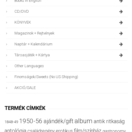
Books In English
CD/DVD
KÖNYVEK
Magazinok + Rejtvények
Naptár + Kalendárium
Társasjáték + Kártya
Other Languages
Finomságok/sweets (no US Shipping)
AKCIÓ/SALE
TERMÉK CÍMKÉK
album
1950-56
ajándék/gift
antik ritkaság
1848-49
antológia
film/színház
családregény
erotikus
gastronomy