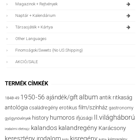
Magazinok + Rejtvények
Naptár + Kalendárium
Társasjáték + Kártya
Other Languages
Finomságok/sweets (no US Shipping)
AKCIÓ/SALE
TERMÉK CÍMKÉK
album
1950-56
ajándék/gift
antik ritkaság
1848-49
antológia
film/színház
családregény
erotikus
gastronomy
II.világháború
humoros
history
ifjúsági
gyógynövények
kalandos
kalandregény
Karácsony
irodalmi életrajz
keresztény irodalom
kisregény
kémregény
kids
kotta