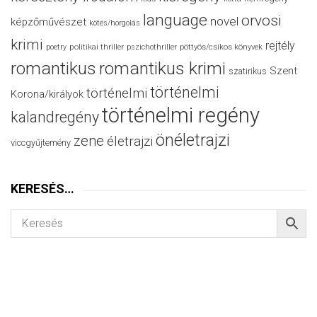
language
orvosi
novel
képzőművészet
kötés/horgolás
krimi
rejtély
politikai thriller
poetry
pszichothriller
pöttyös/csíkos könyvek
romantikus
romantikus krimi
Szent
szatirikus
történelmi
történelmi
Korona/királyok
történelmi regény
kalandregény
önéletrajzi
zene
életrajzi
viccgyűjtemény
KERESÉS…