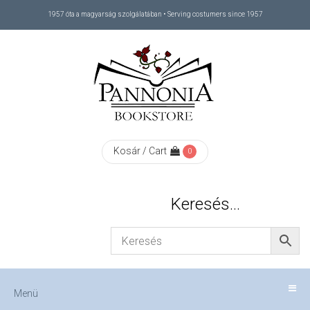
1957 óta a magyarság szolgálatában • Serving costumers since 1957
Menü
RÓLUNK
/
ABOUT
Kosár / Cart
0
US
Keresés…
FIZETÉS
/
Menü
CHECKOUT