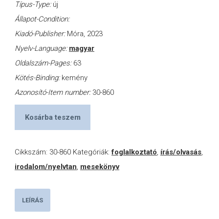
Típus-Type:
új
Állapot-Condition:
Kiadó-Publisher:
Móra, 2023
Nyelv-Language:
magyar
Oldalszám-Pages:
63
Kötés-Binding:
kemény
Azonosító-Item number:
30-860
Kosárba teszem
Cikkszám:
30-860
Kategóriák:
foglalkoztató
,
írás/olvasás
,
irodalom/nyelvtan
,
mesekönyv
LEÍRÁS