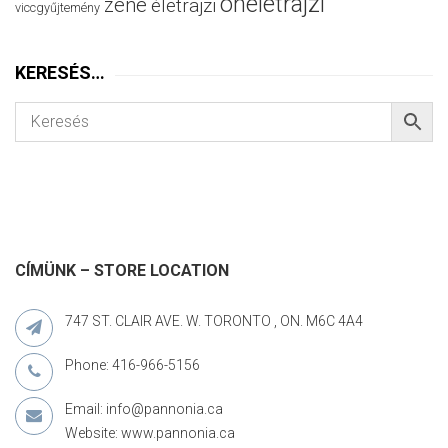
önéletrajzi
zene
életrajzi
viccgyűjtemény
KERESÉS…
CÍMÜNK – STORE LOCATION
747 ST. CLAIR AVE. W. TORONTO , ON. M6C 4A4
Phone: 416-966-5156
Email: info@pannonia.ca
Website: www.pannonia.ca