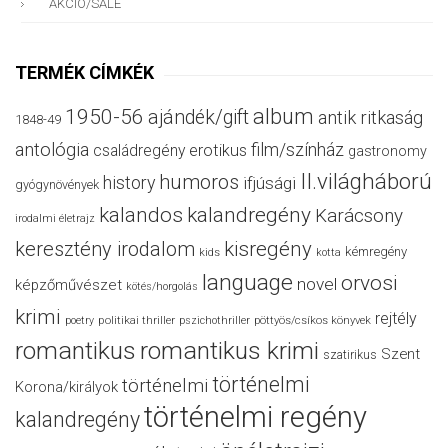
AKCIÓ/SALE
TERMÉK CÍMKÉK
album
1950-56
ajándék/gift
antik ritkaság
1848-49
antológia
film/színház
családregény
erotikus
gastronomy
II.világháború
humoros
history
ifjúsági
gyógynövények
kalandos
kalandregény
Karácsony
irodalmi életrajz
keresztény irodalom
kisregény
kémregény
kids
kotta
language
orvosi
novel
képzőművészet
kötés/horgolás
krimi
rejtély
politikai thriller
poetry
pszichothriller
pöttyös/csíkos könyvek
romantikus
romantikus krimi
Szent
szatirikus
történelmi
történelmi
Korona/királyok
történelmi regény
kalandregény