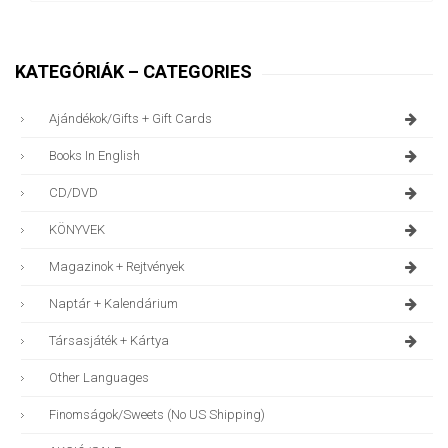
KATEGÓRIÁK – CATEGORIES
Ajándékok/gifts + Gift Cards
Books In English
CD/DVD
KÖNYVEK
Magazinok + Rejtvények
Naptár + Kalendárium
Társasjáték + Kártya
Other Languages
Finomságok/sweets (no US Shipping)