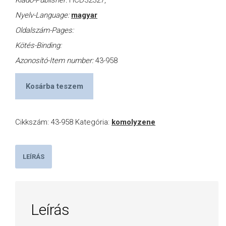
Kiadó-Publisher:
HCD32327,
Nyelv-Language:
magyar
Oldalszám-Pages:
Kötés-Binding:
Azonosító-Item number:
43-958
Kosárba teszem
Cikkszám:
43-958
Kategória:
komolyzene
LEÍRÁS
Leírás