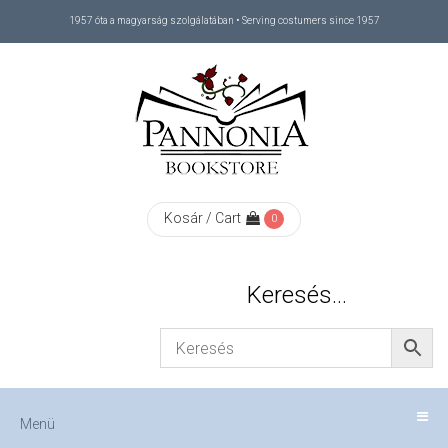
1957 óta a magyarság szolgálatában • Serving costumers since 1957
Menü
RÓLUNK
/
ABOUT
Kosár / Cart
0
US
Keresés…
FIZETÉS
/
Menü
CHECKOUT