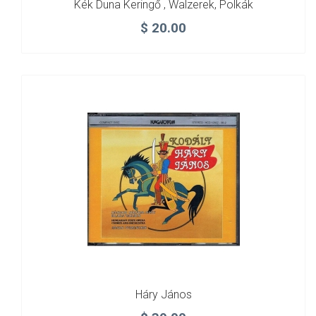
Kék Duna Keringő , Walzerek, Polkák
$
20.00
Háry János