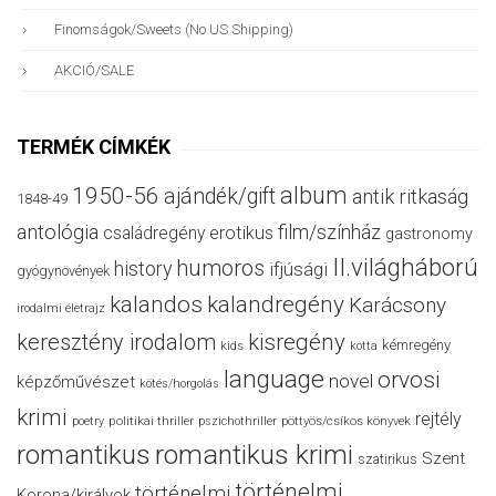
Finomságok/sweets (no US Shipping)
AKCIÓ/SALE
TERMÉK CÍMKÉK
album
1950-56
ajándék/gift
antik ritkaság
1848-49
antológia
film/színház
családregény
erotikus
gastronomy
II.világháború
humoros
history
ifjúsági
gyógynövények
kalandos
kalandregény
Karácsony
irodalmi életrajz
keresztény irodalom
kisregény
kémregény
kids
kotta
language
orvosi
novel
képzőművészet
kötés/horgolás
krimi
rejtély
politikai thriller
poetry
pszichothriller
pöttyös/csíkos könyvek
romantikus
romantikus krimi
Szent
szatirikus
történelmi
történelmi
Korona/királyok