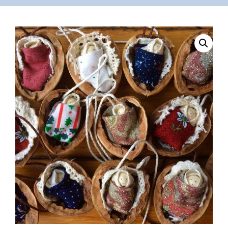
VÁSÁRLÁS
/
SHOP
KAPCSOLAT
/
CONTACT
US