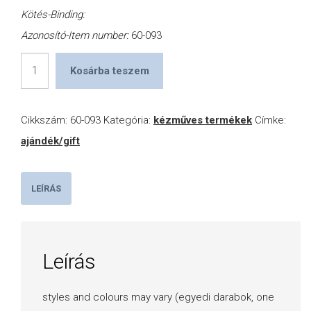
Kötés-Binding:
Azonosító-Item number:
60-093
Dióbaba
Kosárba teszem
dísz
mennyiség
Cikkszám:
60-093
Kategória:
kézműves termékek
Címke:
ajándék/gift
LEÍRÁS
Leírás
styles and colours may vary (egyedi darabok, one