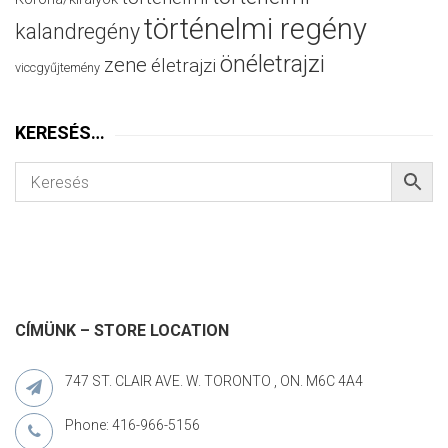
történelmi regény
kalandregény
önéletrajzi
zene
életrajzi
viccgyűjtemény
KERESÉS…
CÍMÜNK – STORE LOCATION
747 ST. CLAIR AVE. W. TORONTO , ON. M6C 4A4
Phone: 416-966-5156