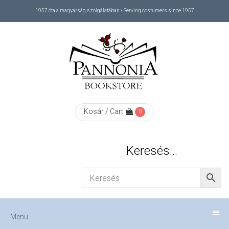
1957 óta a magyarság szolgálatában • Serving costumers since 1957
Menü
RÓLUNK
/
ABOUT
Kosár / Cart
0
US
Keresés…
FIZETÉS
/
Menü
CHECKOUT