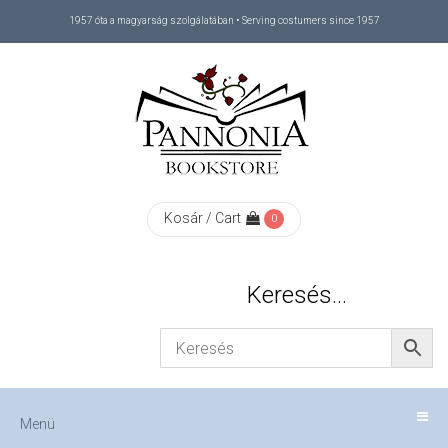
1957 óta a magyarság szolgálatában • Serving costumers since 1957
Menü
RÓLUNK
/
ABOUT
Kosár / Cart
0
US
Keresés…
FIZETÉS
/
Menü
CHECKOUT