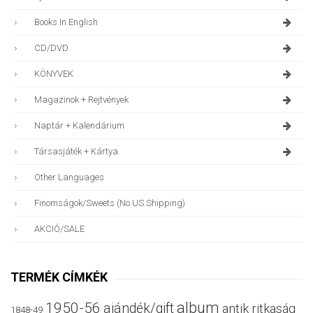
Books In English
CD/DVD
KÖNYVEK
Magazinok + Rejtvények
Naptár + Kalendárium
Társasjáték + Kártya
Other Languages
Finomságok/sweets (no US Shipping)
AKCIÓ/SALE
TERMÉK CÍMKÉK
album
1950-56
ajándék/gift
antik ritkaság
1848-49