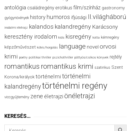
antológia
film/színház
családregény
erotikus
gastronomy
II.világháború
humoros
history
ifjúsági
gyógynövények
kalandos
kalandregény
Karácsony
irodalmi életrajz
keresztény irodalom
kisregény
kémregény
kids
kotta
language
orvosi
novel
képzőművészet
kötés/horgolás
krimi
rejtély
politikai thriller
poetry
pszichothriller
pöttyös/csíkos könyvek
romantikus
romantikus krimi
Szent
szatirikus
történelmi
történelmi
Korona/királyok
történelmi regény
kalandregény
önéletrajzi
zene
életrajzi
viccgyűjtemény
KERESÉS…