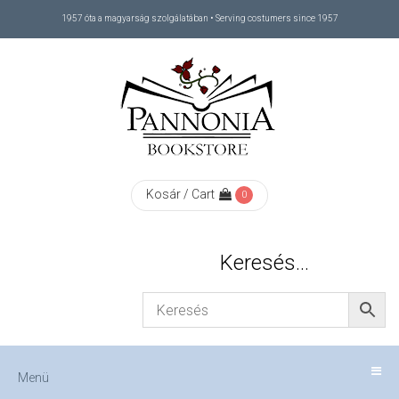
1957 óta a magyarság szolgálatában • Serving costumers since 1957
Menü
RÓLUNK
/
ABOUT
Kosár / Cart
0
US
Keresés…
FIZETÉS
/
Menü
CHECKOUT