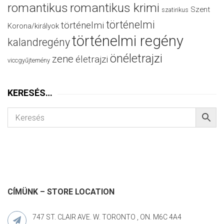
romantikus
romantikus krimi
Szent
szatirikus
történelmi
történelmi
Korona/királyok
történelmi regény
kalandregény
önéletrajzi
zene
életrajzi
viccgyűjtemény
KERESÉS…
CÍMÜNK – STORE LOCATION
747 ST. CLAIR AVE. W. TORONTO , ON. M6C 4A4