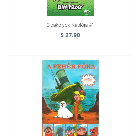
Cicakölyök Naplója #1
$
27.90