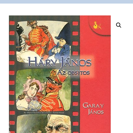
VÁSÁRLÁS
/
SHOP
KAPCSOLAT
/
CONTACT
US