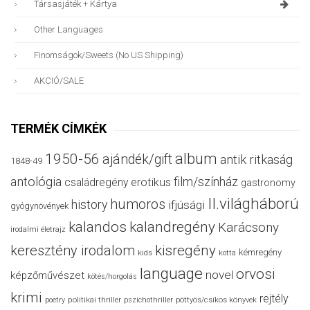
Társasjáték + Kártya
Other Languages
Finomságok/sweets (no US Shipping)
AKCIÓ/SALE
TERMÉK CÍMKÉK
album
1950-56
ajándék/gift
antik ritkaság
1848-49
antológia
film/színház
családregény
erotikus
gastronomy
II.világháború
humoros
history
ifjúsági
gyógynövények
kalandos
kalandregény
Karácsony
irodalmi életrajz
keresztény irodalom
kisregény
kémregény
kids
kotta
language
orvosi
novel
képzőművészet
kötés/horgolás
krimi
rejtély
politikai thriller
poetry
pszichothriller
pöttyös/csíkos könyvek