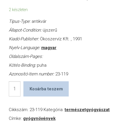
2 készleten
Típus-Type:
antikvár
Állapot-Condition:
újszerű
Kiadó-Publisher:
Ökoszervíz Kft. , 1991
Nyelv-Language:
magyar
Oldalszám-Pages:
Kötés-Binding:
puha
Azonosító-Item number:
23-119
Férfibetegségek
Kosárba teszem
mennyiség
Cikkszám:
23-119
Kategória:
természetgyógyászat
Címke:
gyógynövények