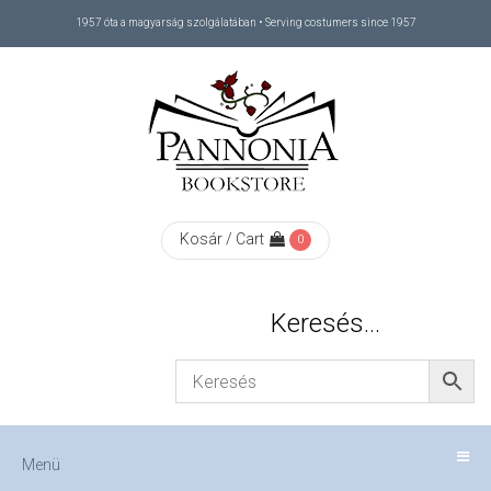
1957 óta a magyarság szolgálatában • Serving costumers since 1957
Menü
RÓLUNK
/
ABOUT
Kosár / Cart
0
US
Keresés…
FIZETÉS
/
Menü
CHECKOUT