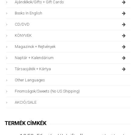
Ajándékok/gifts + Gift Cards
Books In English
CD/DVD
KÖNYVEK
Magazinok + Rejtvények
Naptár + Kalendárium
Társasjáték + Kártya
Other Languages
Finomságok/sweets (no US Shipping)
AKCIÓ/SALE
TERMÉK CÍMKÉK