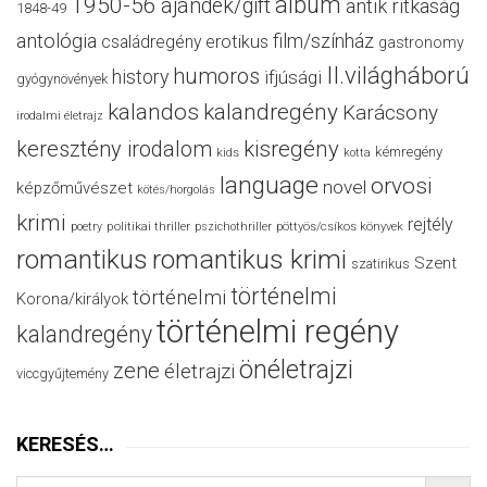
album
1950-56
ajándék/gift
antik ritkaság
1848-49
antológia
film/színház
családregény
erotikus
gastronomy
II.világháború
humoros
history
ifjúsági
gyógynövények
kalandos
kalandregény
Karácsony
irodalmi életrajz
keresztény irodalom
kisregény
kémregény
kids
kotta
language
orvosi
novel
képzőművészet
kötés/horgolás
krimi
rejtély
politikai thriller
poetry
pszichothriller
pöttyös/csíkos könyvek
romantikus
romantikus krimi
Szent
szatirikus
történelmi
történelmi
Korona/királyok
történelmi regény
kalandregény
önéletrajzi
zene
életrajzi
viccgyűjtemény
KERESÉS…