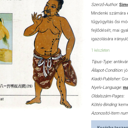
Szerző-Author:
Sim
Mindenki számára é
tűgyógyítás ősi mó
fejlődését, mai gy
igazolására irányul
1 készleten
Típus-Type:
antikvá
Állapot-Condition:
jó
Kiadó-Publisher:
Gon
Nyelv-Language:
ma
Oldalszám-Pages:
Kötés-Binding:
kem
Azonosító-Item nu
Kosárba tesze