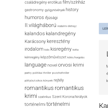
film/színház
családregény
erotikus
history
gastronomy
gyógynövények
humoros
ifjúsági
II.világháború
irodalmi életrajz
LEÍ
kalandos
kalandregény
keresztény
Karácsony
irodalom
kisregény
kids
kotta
képzőművészet
kémregény
kötés/horgolás
language
orvosi krimi
novel
M
politikai thriller
é
poetry
pszichothriller
rejtély
k
pöttyös/csíkos könyvek
romantikus
romantikus
krimi
Szent Korona/királyok
szatirikus
történelmi
Ka
történelmi