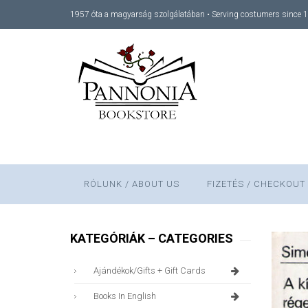
1957 óta a magyarság szolgálatában • Serving costumers since 
RÓLUNK / ABOUT US
FIZETÉS / CHECKOUT
KATEGÓRIÁK – CATEGORIES
Ajándékok/gifts + Gift Cards
Books In English