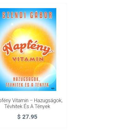
fény Vitamin – Hazugságok,
Tévhitek És A Tények
$
27.95