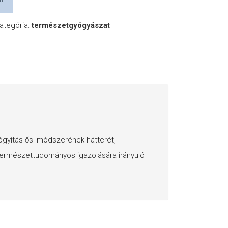
ategória:
természetgyógyászat
ógyítás ősi módszerének hátterét,
s természettudományos igazolására irányuló