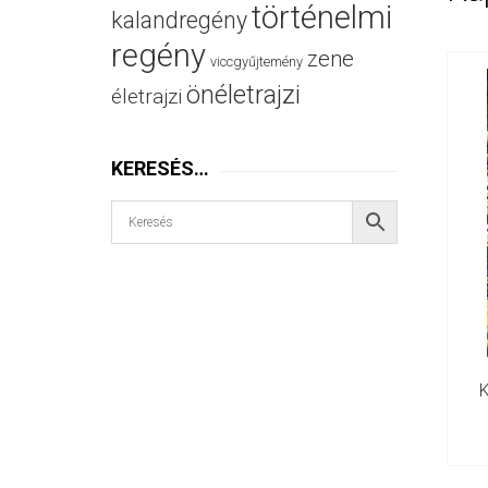
történelmi
kalandregény
regény
zene
viccgyűjtemény
önéletrajzi
életrajzi
KERESÉS…