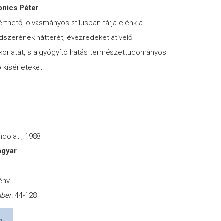
onics Péter
rthető, olvasmányos stílusban tárja elénk a
dszerének hátterét, évezredeket átívelő
akorlatát, s a gyógyító hatás természettudományos
ó kísérleteket.
r
dolat , 1988
gyar
ény
mber:
44-128
m