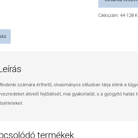
Cikkszám:
44-128
K
RÁS
Leírás
indenki számára érthető, olvasmányos stílusban tárja elénk a tűgy
vezredeket átívelő fejlődését, mai gyakorlatát, s a gyógyító hatá
ísérleteket.
pcsolódó termékek