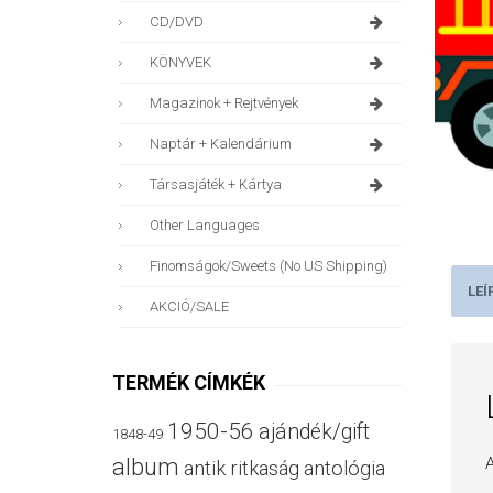
CD/DVD
KÖNYVEK
Magazinok + Rejtvények
Naptár + Kalendárium
Társasjáték + Kártya
Other Languages
Finomságok/sweets (no US Shipping)
LEÍ
AKCIÓ/SALE
TERMÉK CÍMKÉK
1950-56
ajándék/gift
1848-49
A
album
antik ritkaság
antológia