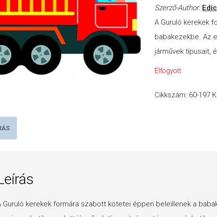
Szerző-Author:
Edic
A Guruló kerekek f
babakezekbe. Az e
járművek típusait, 
Elfogyott
Cikkszám:
60-197
K
RÁS
Leírás
 Guruló kerekek formára szabott kötetei éppen beleillenek a bab