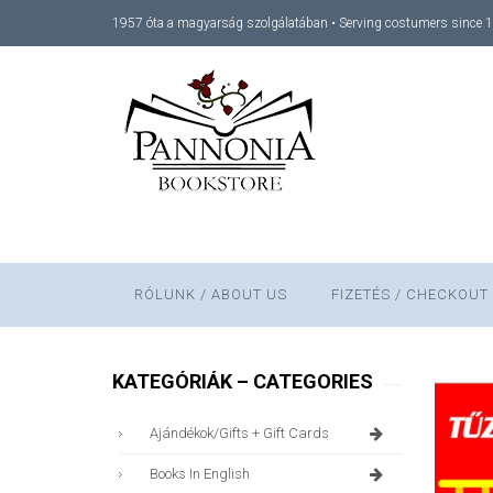
1957 óta a magyarság szolgálatában • Serving costumers since 
RÓLUNK / ABOUT US
FIZETÉS / CHECKOUT
KATEGÓRIÁK – CATEGORIES
Ajándékok/gifts + Gift Cards
Books In English