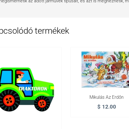
egismerhetik az adott járművek típusait, és azt is megnézhetik, mi
pcsolódó termékek
Mikulás Az Erdőn
$
12.00