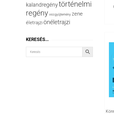
történelmi
kalandregény
regény
zene
viccgyűjtemény
önéletrajzi
életrajzi
KERESÉS…
Könn