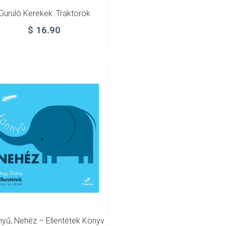
Guruló Kerekek: Traktorok
$
16.90
yű, Nehéz – Ellentétek Könyv