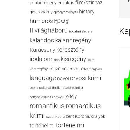
m
film/színház
családregény
erotikus
history
gastronomy
gyógynövények
humoros
ifjúsági
Ka
II.világháború
irodalmi életrajz
kalandos
kalandregény
keresztény
Karácsony
irodalom
kisregény
kids
kotta
képzőművészet
kémregény
kötés/horgolás
language
orvosi krimi
novel
politikai thriller
poetry
pszichothriller
rejtély
pöttyös/csíkos könyvek
romantikus
romantikus
krimi
Szent Korona/királyok
szatirikus
történelmi
történelmi