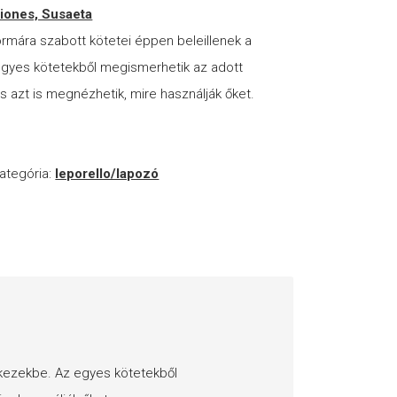
iones, Susaeta
ormára szabott kötetei éppen beleillenek a
gyes kötetekből megismerhetik az adott
és azt is megnézhetik, mire használják őket.
ategória:
leporello/lapozó
akezekbe. Az egyes kötetekből