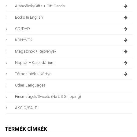
Ajándékok/gifts + Gift Cards
Books In English
CD/DVD
KÖNYVEK
Magazinok + Rejtvények
Naptár + Kalendárium
Társasjáték + Kártya
Other Languages
Finomságok/sweets (no US Shipping)
AKCIÓ/SALE
TERMÉK CÍMKÉK