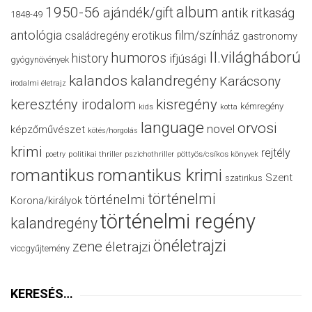
album
1950-56
ajándék/gift
antik ritkaság
1848-49
antológia
film/színház
családregény
erotikus
gastronomy
II.világháború
humoros
history
ifjúsági
gyógynövények
kalandos
kalandregény
Karácsony
irodalmi életrajz
keresztény irodalom
kisregény
kémregény
kids
kotta
language
orvosi
novel
képzőművészet
kötés/horgolás
krimi
rejtély
politikai thriller
poetry
pszichothriller
pöttyös/csíkos könyvek
romantikus
romantikus krimi
Szent
szatirikus
történelmi
történelmi
Korona/királyok
történelmi regény
kalandregény
önéletrajzi
zene
életrajzi
viccgyűjtemény
KERESÉS…