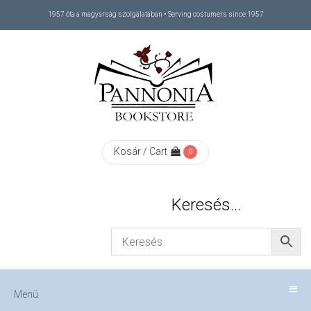
1957 óta a magyarság szolgálatában • Serving costumers since 1957
Menü
RÓLUNK
/
ABOUT
Kosár / Cart
0
US
Keresés…
FIZETÉS
/
Menü
CHECKOUT