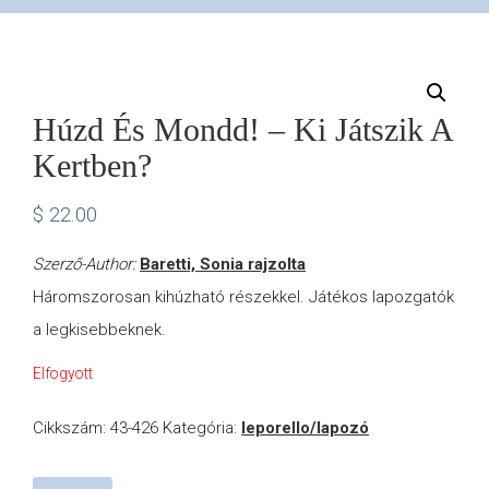
VÁSÁRLÁS
/
Húzd És Mondd! – Ki Játszik A
Kertben?
SHOP
$
22.00
KAPCSOLAT
Szerző-Author:
Baretti, Sonia rajzolta
Háromszorosan kihúzható részekkel. Játékos lapozgatók
/
a legkisebbeknek.
CONTACT
Elfogyott
Cikkszám:
43-426
Kategória:
leporello/lapozó
US