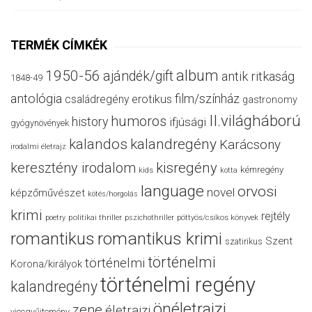
TERMÉK CÍMKÉK
album
1950-56
ajándék/gift
antik ritkaság
1848-49
antológia
film/színház
családregény
erotikus
gastronomy
II.világháború
humoros
history
ifjúsági
gyógynövények
kalandos
kalandregény
Karácsony
irodalmi életrajz
keresztény irodalom
kisregény
kémregény
kids
kotta
language
orvosi
novel
képzőművészet
kötés/horgolás
krimi
rejtély
politikai thriller
poetry
pszichothriller
pöttyös/csíkos könyvek
romantikus
romantikus krimi
Szent
szatirikus
történelmi
történelmi
Korona/királyok
történelmi regény
kalandregény
önéletrajzi
zene
életrajzi
viccgyűjtemény