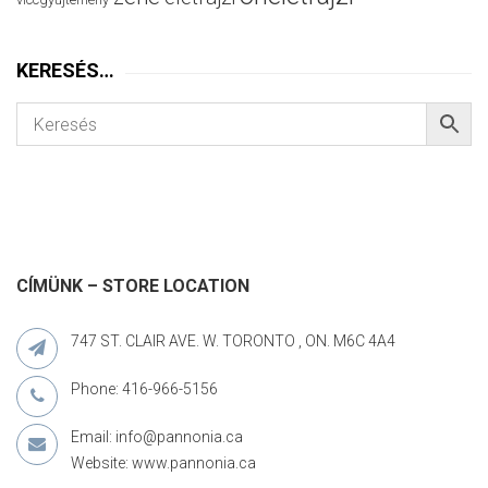
KERESÉS…
CÍMÜNK – STORE LOCATION
747 ST. CLAIR AVE. W. TORONTO , ON. M6C 4A4
Phone: 416-966-5156
Email: info@pannonia.ca
Website: www.pannonia.ca