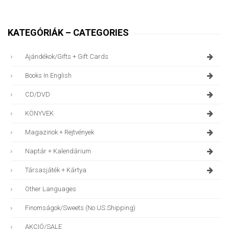
KATEGÓRIÁK – CATEGORIES
Ajándékok/gifts + Gift Cards
Books In English
CD/DVD
KÖNYVEK
Magazinok + Rejtvények
Naptár + Kalendárium
Társasjáték + Kártya
Other Languages
Finomságok/sweets (no US Shipping)
AKCIÓ/SALE