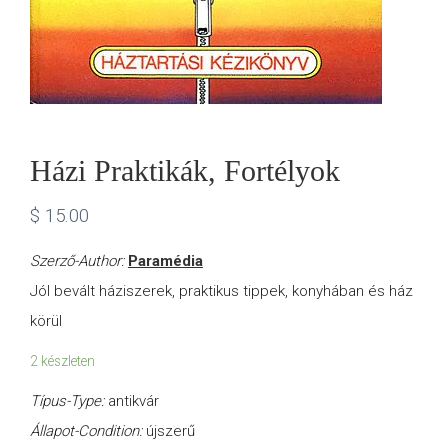
Házi Praktikák, Fortélyok
$
15.00
Szerző-Author:
Paramédia
Jól bevált háziszerek, praktikus tippek, konyhában és ház
körül
2 készleten
Típus-Type:
antikvár
Állapot-Condition:
újszerű