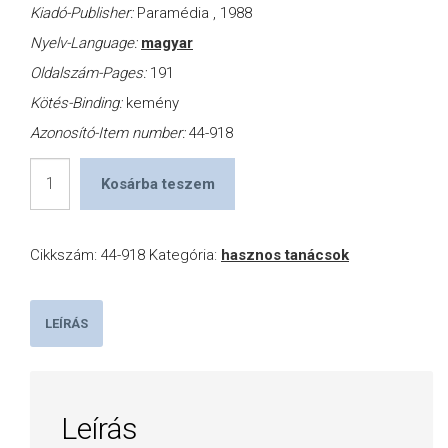
Kiadó-Publisher:
Paramédia , 1988
Nyelv-Language:
magyar
Oldalszám-Pages:
191
Kötés-Binding:
kemény
Azonosító-Item number:
44-918
Házi
Kosárba teszem
praktikák,
fortélyok
Cikkszám:
44-918
Kategória:
hasznos tanácsok
mennyiség
LEÍRÁS
Leírás