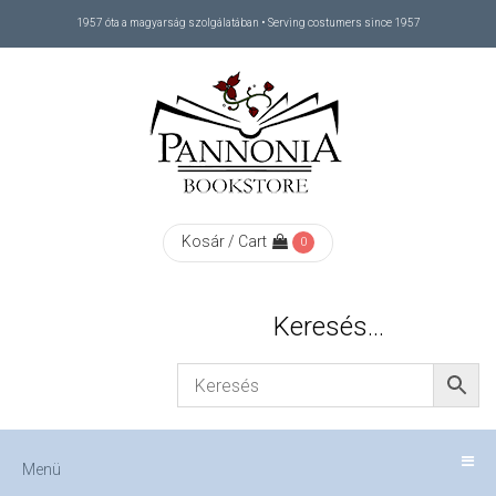
1957 óta a magyarság szolgálatában • Serving costumers since 1957
Menü
RÓLUNK
/
ABOUT
Kosár / Cart
0
US
Keresés…
FIZETÉS
/
Menü
CHECKOUT