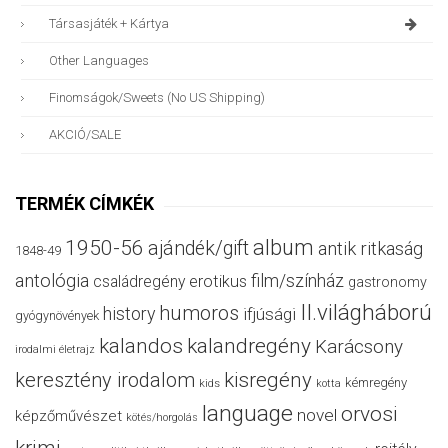
Társasjáték + Kártya
Other Languages
Finomságok/sweets (no US Shipping)
AKCIÓ/SALE
TERMÉK CÍMKÉK
album
1950-56
ajándék/gift
antik ritkaság
1848-49
antológia
film/színház
családregény
erotikus
gastronomy
II.világháború
humoros
history
ifjúsági
gyógynövények
kalandos
kalandregény
Karácsony
irodalmi életrajz
keresztény irodalom
kisregény
kémregény
kids
kotta
language
orvosi
novel
képzőművészet
kötés/horgolás