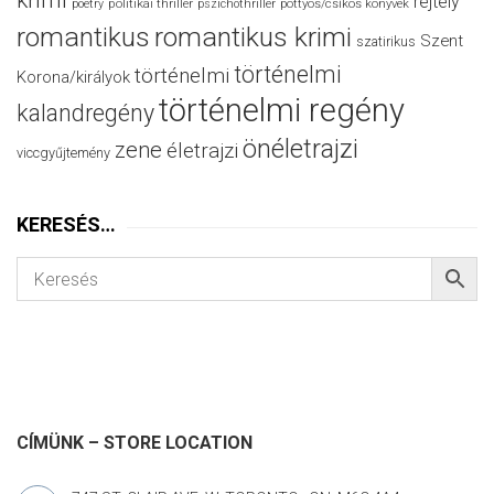
krimi
rejtély
politikai thriller
poetry
pszichothriller
pöttyös/csíkos könyvek
romantikus
romantikus krimi
Szent
szatirikus
történelmi
történelmi
Korona/királyok
történelmi regény
kalandregény
önéletrajzi
zene
életrajzi
viccgyűjtemény
KERESÉS…
CÍMÜNK – STORE LOCATION