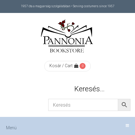
1957 óta a magyarság szolgálatában • Serving costumers since 1957
Menü
RÓLUNK
/
ABOUT
Kosár / Cart
0
US
Keresés…
FIZETÉS
/
Menü
CHECKOUT