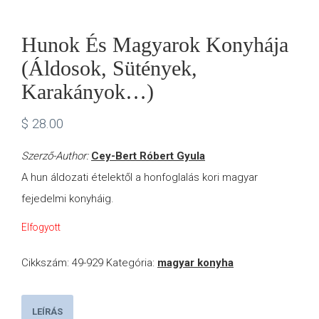
Hunok És Magyarok Konyhája
(Áldosok, Sütények,
Karakányok…)
$
28.00
Szerző-Author:
Cey-Bert Róbert Gyula
A hun áldozati ételektől a honfoglalás kori magyar
fejedelmi konyháig.
Elfogyott
Cikkszám:
49-929
Kategória:
magyar konyha
LEÍRÁS