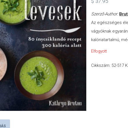
$
37.95
Szerző-Author:
Brut
Az egészséges éle
vágyóknak egyarán
kalóriatartalmú, mé
Elfogyott
Cikkszám:
52-517
K
RÁS