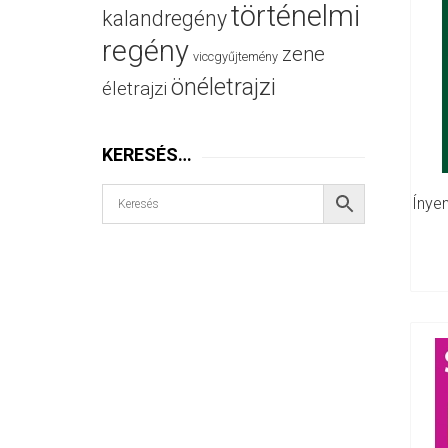
történelmi
kalandregény
regény
zene
viccgyűjtemény
önéletrajzi
életrajzi
KERESÉS…
Ínye