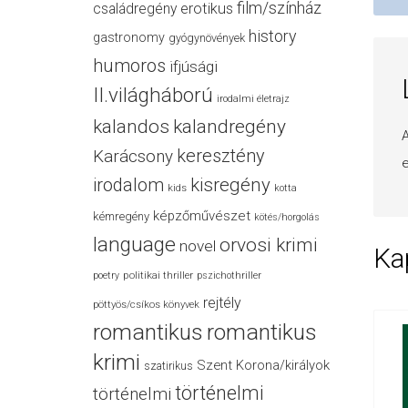
film/színház
családregény
erotikus
history
gastronomy
gyógynövények
humoros
ifjúsági
II.világháború
irodalmi életrajz
kalandos
kalandregény
A
keresztény
Karácsony
e
irodalom
kisregény
kids
kotta
képzőművészet
kémregény
kötés/horgolás
language
orvosi krimi
novel
Ka
politikai thriller
poetry
pszichothriller
rejtély
pöttyös/csíkos könyvek
romantikus
romantikus
krimi
Szent Korona/királyok
szatirikus
történelmi
történelmi