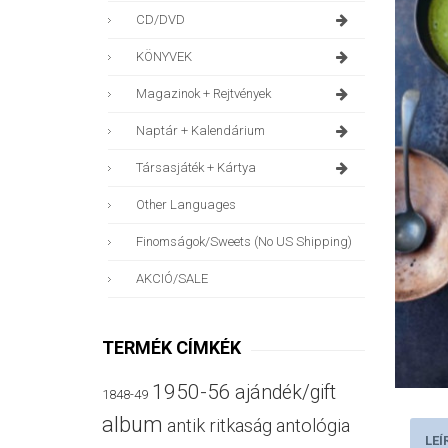
CD/DVD
KÖNYVEK
Magazinok + Rejtvények
Naptár + Kalendárium
Társasjáték + Kártya
Other Languages
Finomságok/sweets (no US Shipping)
AKCIÓ/SALE
TERMÉK CÍMKÉK
1950-56
ajándék/gift
1848-49
album
antik ritkaság
antológia
LEÍ