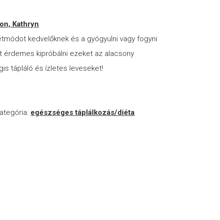
on, Kathryn
tmódot kedvelőknek és a gyógyulni vagy fogyni
t érdemes kipróbálni ezeket az alacsony
gis tápláló és ízletes leveseket!
ategória:
egészséges táplálkozás/diéta