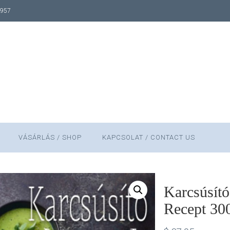
1957
VÁSÁRLÁS / SHOP
KAPCSOLAT / CONTACT US
Karcsúsító
Recept 300