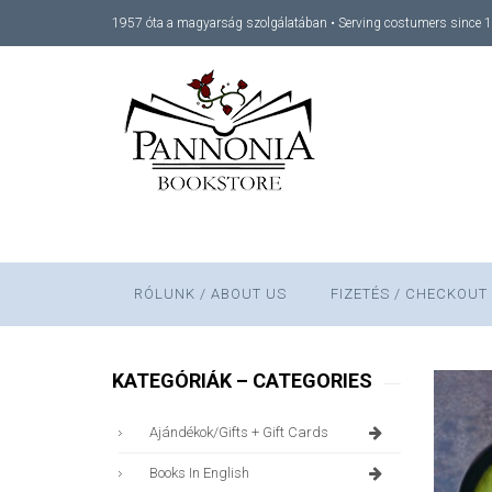
1957 óta a magyarság szolgálatában • Serving costumers since 
RÓLUNK / ABOUT US
FIZETÉS / CHECKOUT
KATEGÓRIÁK – CATEGORIES
Ajándékok/gifts + Gift Cards
Books In English