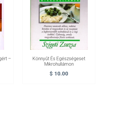
ért –
Könnyűt És Egészségeset
Mikrohullámon
$
10.00