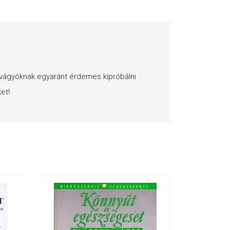
vágyóknak egyaránt érdemes kipróbálni
et!