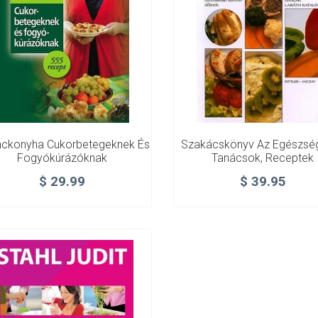
nckonyha Cukorbetegeknek És
Szakácskönyv Az Egészség
Fogyókúrázóknak
Tanácsok, Receptek
$
29.99
$
39.95