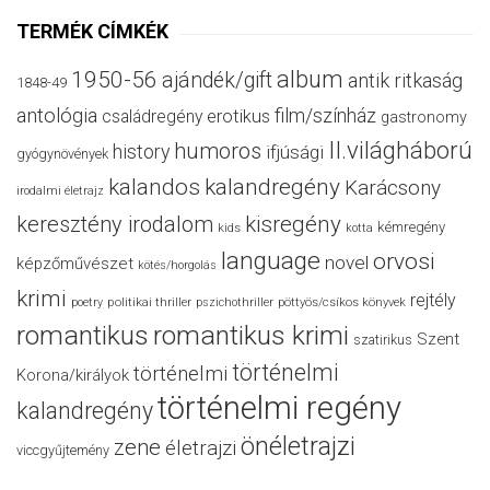
TERMÉK CÍMKÉK
album
1950-56
ajándék/gift
antik ritkaság
1848-49
antológia
film/színház
családregény
erotikus
gastronomy
II.világháború
humoros
history
ifjúsági
gyógynövények
kalandos
kalandregény
Karácsony
irodalmi életrajz
keresztény irodalom
kisregény
kémregény
kids
kotta
language
orvosi
novel
képzőművészet
kötés/horgolás
krimi
rejtély
politikai thriller
poetry
pszichothriller
pöttyös/csíkos könyvek
romantikus
romantikus krimi
Szent
szatirikus
történelmi
történelmi
Korona/királyok
történelmi regény
kalandregény
önéletrajzi
zene
életrajzi
viccgyűjtemény