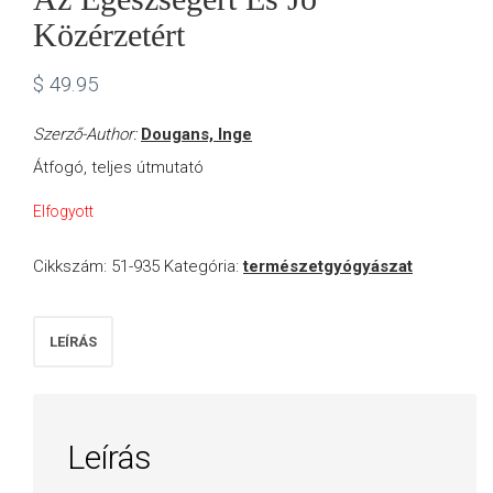
Közérzetért
VÁSÁRLÁS
$
49.95
/
Szerző-Author:
Dougans, Inge
Átfogó, teljes útmutató
SHOP
Elfogyott
KAPCSOLAT
Cikkszám:
51-935
Kategória:
természetgyógyászat
/
LEÍRÁS
CONTACT
US
Leírás