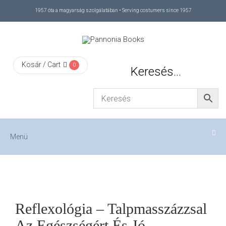
1957 óta a magyarság szolgálatában • Serving costumers since 1957
Menü
RÓLUNK
Kosár / Cart
0
Keresés…
/
ABOUT
US
Menü
FIZETÉS
/
Reflexológia – Talpmasszázzsal
CHECKOUT
Az Egészségért És Jó