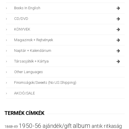
Books In English
CD/DVD
KÖNYVEK
Magazinok + Rejtvények
Naptár + Kalendárium
Társasjáték + Kártya
Other Languages
Finomságok/sweets (no US Shipping)
AKCIÓ/SALE
TERMÉK CÍMKÉK
album
1950-56
ajándék/gift
antik ritkaság
1848-49