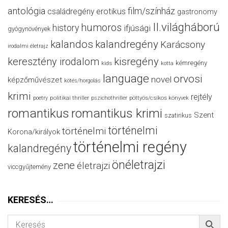
antológia
film/színház
családregény
erotikus
gastronomy
II.világháború
humoros
history
ifjúsági
gyógynövények
kalandos
kalandregény
Karácsony
irodalmi életrajz
keresztény irodalom
kisregény
kémregény
kids
kotta
language
orvosi
novel
képzőművészet
kötés/horgolás
krimi
rejtély
politikai thriller
poetry
pszichothriller
pöttyös/csíkos könyvek
romantikus
romantikus krimi
Szent
szatirikus
történelmi
történelmi
Korona/királyok
történelmi regény
kalandregény
önéletrajzi
zene
életrajzi
viccgyűjtemény
KERESÉS…