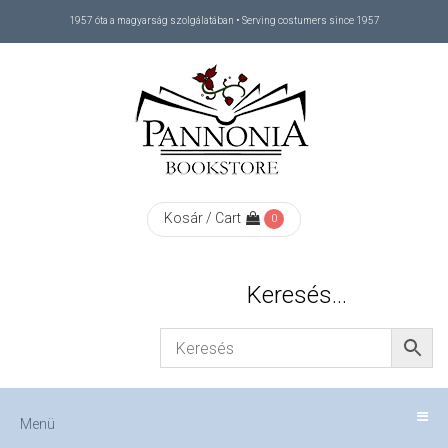
1957 óta a magyarság szolgálatában • Serving costumers since 1957
Menü
RÓLUNK
/
ABOUT
Kosár / Cart
0
US
Keresés…
FIZETÉS
/
Menü
CHECKOUT