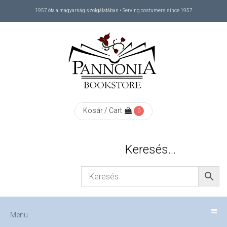
1957 óta a magyarság szolgálatában • Serving costumers since 1957
Menü
RÓLUNK
/
ABOUT
Kosár / Cart
0
US
Keresés…
FIZETÉS
/
Menü
CHECKOUT