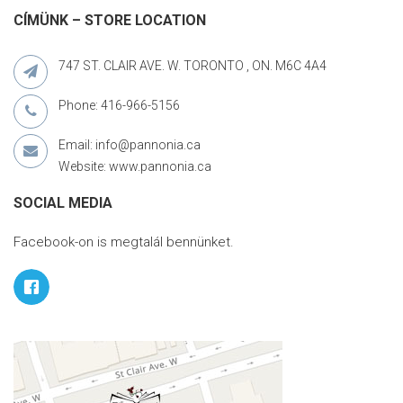
CÍMÜNK – STORE LOCATION
747 ST. CLAIR AVE. W. TORONTO , ON. M6C 4A4
Phone: 416-966-5156
Email: info@pannonia.ca
Website: www.pannonia.ca
SOCIAL MEDIA
Facebook-on is megtalál bennünket.