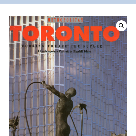
VÁSÁRLÁS
/
SHOP
KAPCSOLAT
/
CONTACT
US