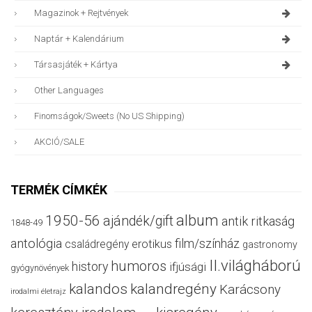
Magazinok + Rejtvények
Naptár + Kalendárium
Társasjáték + Kártya
Other Languages
Finomságok/sweets (no US Shipping)
AKCIÓ/SALE
TERMÉK CÍMKÉK
album
1950-56
ajándék/gift
antik ritkaság
1848-49
antológia
film/színház
családregény
erotikus
gastronomy
II.világháború
humoros
history
ifjúsági
gyógynövények
kalandos
kalandregény
Karácsony
irodalmi életrajz