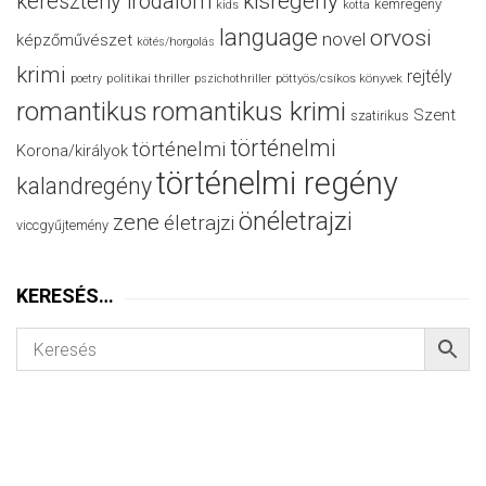
keresztény irodalom
kisregény
kémregény
kids
kotta
language
orvosi
novel
képzőművészet
kötés/horgolás
krimi
rejtély
politikai thriller
poetry
pszichothriller
pöttyös/csíkos könyvek
romantikus
romantikus krimi
Szent
szatirikus
történelmi
történelmi
Korona/királyok
történelmi regény
kalandregény
önéletrajzi
zene
életrajzi
viccgyűjtemény
KERESÉS…