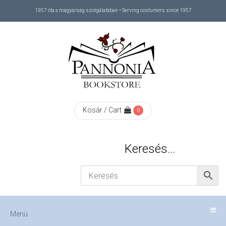
1957 óta a magyarság szolgálatában • Serving costumers since 1957
Menü
RÓLUNK
/
ABOUT
Kosár / Cart
0
US
Keresés…
FIZETÉS
/
Menü
CHECKOUT