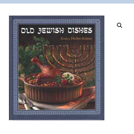
VÁSÁRLÁS
/
SHOP
KAPCSOLAT
/
CONTACT
US