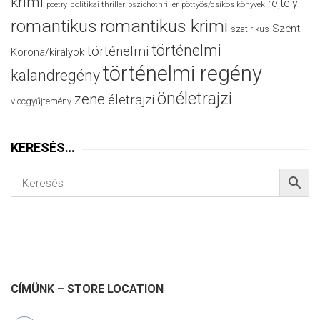
krimi
rejtély
politikai thriller
poetry
pszichothriller
pöttyös/csíkos könyvek
romantikus
romantikus krimi
Szent
szatirikus
történelmi
történelmi
Korona/királyok
történelmi regény
kalandregény
önéletrajzi
zene
életrajzi
viccgyűjtemény
KERESÉS…
CÍMÜNK – STORE LOCATION