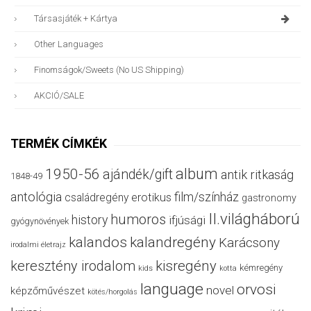
Társasjáték + Kártya
Other Languages
Finomságok/sweets (no US Shipping)
AKCIÓ/SALE
TERMÉK CÍMKÉK
album
1950-56
ajándék/gift
antik ritkaság
1848-49
antológia
film/színház
családregény
erotikus
gastronomy
II.világháború
humoros
history
ifjúsági
gyógynövények
kalandos
kalandregény
Karácsony
irodalmi életrajz
keresztény irodalom
kisregény
kémregény
kids
kotta
language
orvosi
novel
képzőművészet
kötés/horgolás