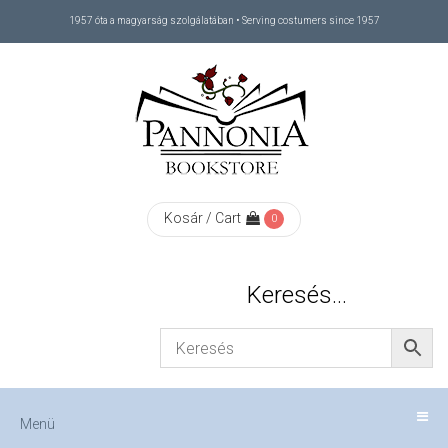
1957 óta a magyarság szolgálatában • Serving costumers since 1957
Menü
RÓLUNK
/
ABOUT
Kosár / Cart
0
US
Keresés…
FIZETÉS
/
Menü
CHECKOUT