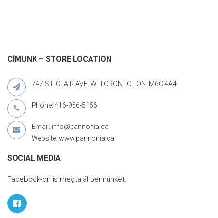
CÍMÜNK – STORE LOCATION
747 ST. CLAIR AVE. W. TORONTO , ON. M6C 4A4
Phone: 416-966-5156
Email: info@pannonia.ca
Website: www.pannonia.ca
SOCIAL MEDIA
Facebook-on is megtalál bennünket.