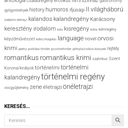
antológia
film/színház
családregény
erotikus
gastronomy
II.világháború
humoros
history
ifjúsági
gyógynövények
kalandos
kalandregény
Karácsony
irodalmi életrajz
keresztény irodalom
kisregény
kémregény
kids
kotta
language
orvosi
novel
képzőművészet
kötés/horgolás
krimi
rejtély
politikai thriller
poetry
pszichothriller
pöttyös/csíkos könyvek
romantikus
romantikus krimi
Szent
szatirikus
történelmi
történelmi
Korona/királyok
történelmi regény
kalandregény
önéletrajzi
zene
életrajzi
viccgyűjtemény
KERESÉS…