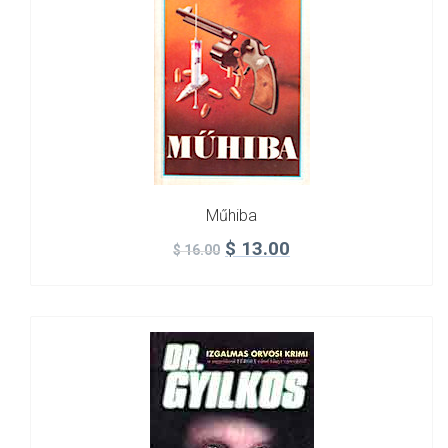
Műhiba
$
13.00
$
16.00