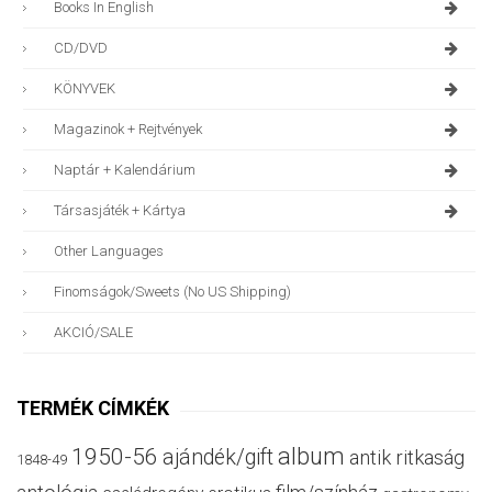
Books In English
CD/DVD
KÖNYVEK
Magazinok + Rejtvények
Naptár + Kalendárium
Társasjáték + Kártya
Other Languages
Finomságok/sweets (no US Shipping)
AKCIÓ/SALE
TERMÉK CÍMKÉK
album
1950-56
ajándék/gift
antik ritkaság
1848-49