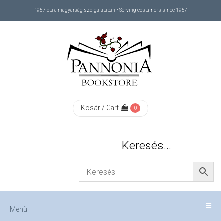
1957 óta a magyarság szolgálatában • Serving costumers since 1957
Menü
RÓLUNK
/
ABOUT
Kosár / Cart
0
US
Keresés…
FIZETÉS
/
Menü
CHECKOUT