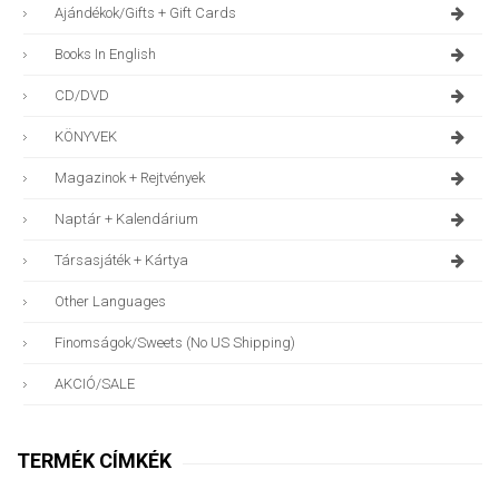
Ajándékok/gifts + Gift Cards
Books In English
CD/DVD
KÖNYVEK
Magazinok + Rejtvények
Naptár + Kalendárium
Társasjáték + Kártya
Other Languages
Finomságok/sweets (no US Shipping)
AKCIÓ/SALE
TERMÉK CÍMKÉK