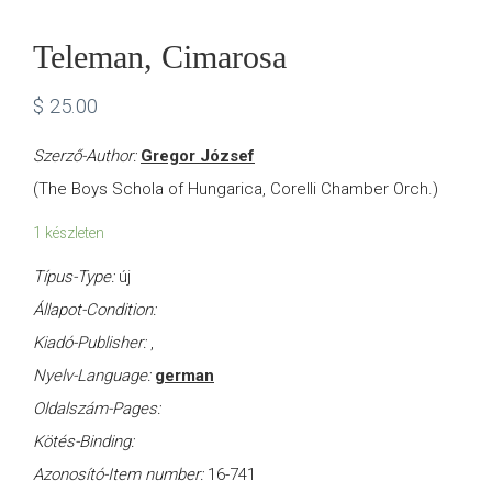
Teleman, Cimarosa
$
25.00
Szerző-Author:
Gregor József
(The Boys Schola of Hungarica, Corelli Chamber Orch.)
1 készleten
Típus-Type:
új
Állapot-Condition:
Kiadó-Publisher:
,
Nyelv-Language:
german
Oldalszám-Pages:
Kötés-Binding:
Azonosító-Item number:
16-741