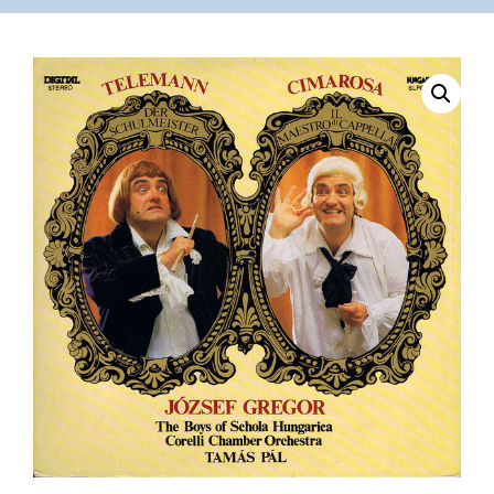
VÁSÁRLÁS
/
SHOP
KAPCSOLAT
/
CONTACT
US