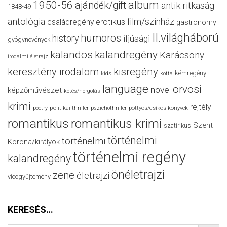
album
1950-56
ajándék/gift
antik ritkaság
1848-49
antológia
film/színház
családregény
erotikus
gastronomy
II.világháború
humoros
history
ifjúsági
gyógynövények
kalandos
kalandregény
Karácsony
irodalmi életrajz
keresztény irodalom
kisregény
kémregény
kids
kotta
language
orvosi
novel
képzőművészet
kötés/horgolás
krimi
rejtély
politikai thriller
poetry
pszichothriller
pöttyös/csíkos könyvek
romantikus
romantikus krimi
Szent
szatirikus
történelmi
történelmi
Korona/királyok
történelmi regény
kalandregény
önéletrajzi
zene
életrajzi
viccgyűjtemény
KERESÉS…