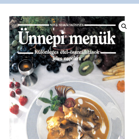
VÁSÁRLÁS
/
SHOP
KAPCSOLAT
/
CONTACT
US