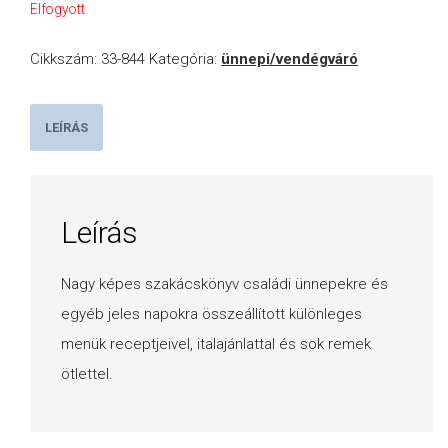
Elfogyott
Cikkszám:
33-844
Kategória:
ünnepi/vendégváró
LEÍRÁS
Leírás
Nagy képes szakácskönyv családi ünnepekre és
egyéb jeles napokra összeállított különleges
menük receptjeivel, italajánlattal és sok remek
ötlettel.