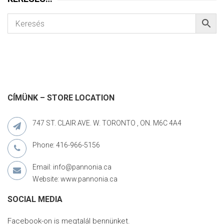
CÍMÜNK – STORE LOCATION
747 ST. CLAIR AVE. W. TORONTO , ON. M6C 4A4
Phone: 416-966-5156
Email: info@pannonia.ca
Website: www.pannonia.ca
SOCIAL MEDIA
Facebook-on is megtalál bennünket.