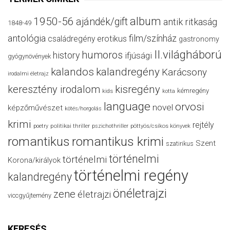
album
1950-56
ajándék/gift
antik ritkaság
1848-49
antológia
film/színház
családregény
erotikus
gastronomy
II.világháború
humoros
history
ifjúsági
gyógynövények
kalandos
kalandregény
Karácsony
irodalmi életrajz
keresztény irodalom
kisregény
kémregény
kids
kotta
language
orvosi
novel
képzőművészet
kötés/horgolás
krimi
rejtély
politikai thriller
poetry
pszichothriller
pöttyös/csíkos könyvek
romantikus
romantikus krimi
Szent
szatirikus
történelmi
történelmi
Korona/királyok
történelmi regény
kalandregény
önéletrajzi
zene
életrajzi
viccgyűjtemény
KERESÉS…