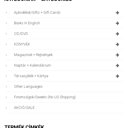
Ajándékok/gifts + Gift Cards
Books In English
CD/DVD
KÖNYVEK
Magazinok + Rejtvények
Naptár + Kalendárium
Társasjáték + Kártya
Other Languages
Finomságok/sweets (no US Shipping)
AKCIÓ/SALE
TERMÉK CÍMKÉK