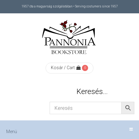
1957 óta a magyarság szolgálatában • Serving costumers since 1957
Menü
RÓLUNK
/
ABOUT
Kosár / Cart
0
US
Keresés…
FIZETÉS
/
Menü
CHECKOUT