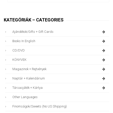
KATEGÓRIÁK – CATEGORIES
Ajándékok/gifts + Gift Cards
Books In English
CD/DVD
KÖNYVEK
Magazinok + Rejtvények
Naptár + Kalendárium
Társasjáték + Kártya
Other Languages
Finomságok/sweets (no US Shipping)