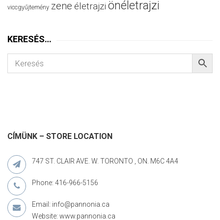
önéletrajzi
zene
életrajzi
viccgyűjtemény
KERESÉS…
CÍMÜNK – STORE LOCATION
747 ST. CLAIR AVE. W. TORONTO , ON. M6C 4A4
Phone: 416-966-5156
Email: info@pannonia.ca
Website: www.pannonia.ca