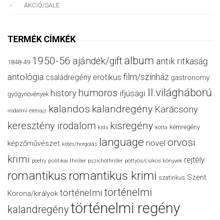
AKCIÓ/SALE
TERMÉK CÍMKÉK
album
1950-56
ajándék/gift
antik ritkaság
1848-49
antológia
film/színház
családregény
erotikus
gastronomy
II.világháború
humoros
history
ifjúsági
gyógynövények
kalandos
kalandregény
Karácsony
irodalmi életrajz
keresztény irodalom
kisregény
kémregény
kids
kotta
language
orvosi
novel
képzőművészet
kötés/horgolás
krimi
rejtély
politikai thriller
poetry
pszichothriller
pöttyös/csíkos könyvek
romantikus
romantikus krimi
Szent
szatirikus
történelmi
történelmi
Korona/királyok
történelmi regény
kalandregény