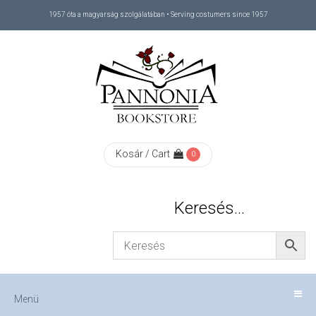
1957 óta a magyarság szolgálatában • Serving costumers since 1957
Menü
RÓLUNK
/
ABOUT
Kosár / Cart
0
US
Keresés…
FIZETÉS
/
Menü
CHECKOUT