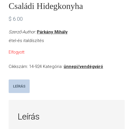
Családi Hidegkonyha
$
6.00
Szerző-Author:
Párkány Mihály
étel-és italdíszítés
Elfogyott
Cikkszám:
14-924
Kategória:
ünnepi/vendégváró
LEÍRÁS
Leírás