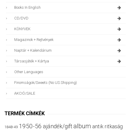
Books In English
CD/DVD
KÖNYVEK
Magazinok + Rejtvények
Naptár + Kalendárium
Társasjáték + Kártya
Other Languages
Finomságok/sweets (no US Shipping)
AKCIÓ/SALE
TERMÉK CÍMKÉK
album
1950-56
ajándék/gift
antik ritkaság
1848-49