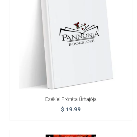
Ezékiel Próféta Űrhajója
$
19.99