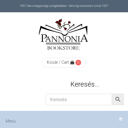
1957 óta a magyarság szolgálatában • Serving costumers since 1957
Menü
RÓLUNK
/
ABOUT
Kosár / Cart
0
US
Keresés…
FIZETÉS
/
Menü
CHECKOUT