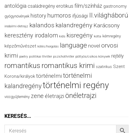
antológia
film/színház
családregény
erotikus
gastronomy
II.világháború
humoros
history
ifjúsági
gyógynövények
kalandos
kalandregény
Karácsony
irodalmi életrajz
keresztény irodalom
kisregény
kémregény
kids
kotta
language
orvosi
novel
képzőművészet
kötés/horgolás
krimi
rejtély
politikai thriller
poetry
pszichothriller
pöttyös/csíkos könyvek
romantikus
romantikus krimi
Szent
szatirikus
történelmi
történelmi
Korona/királyok
történelmi regény
kalandregény
önéletrajzi
zene
életrajzi
viccgyűjtemény
KERESÉS…