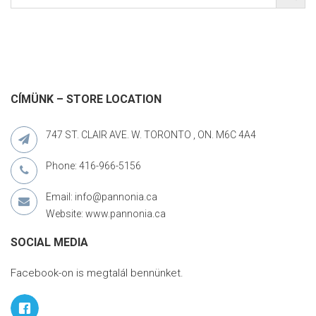
CÍMÜNK – STORE LOCATION
747 ST. CLAIR AVE. W. TORONTO , ON. M6C 4A4
Phone: 416-966-5156
Email: info@pannonia.ca
Website: www.pannonia.ca
SOCIAL MEDIA
Facebook-on is megtalál bennünket.