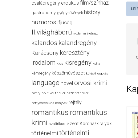
film/színház
családregény
erotikus
LEÍ
history
gastronomy
gyógynövények
humoros
ifjúsági
II.világháború
irodalmi életrajz
kalandos
kalandregény
keresztény
Karácsony
e
irodalom
kisregény
kids
kotta
képzőművészet
kémregény
kötés/horgolás
language
orvosi krimi
novel
Ka
politikai thriller
poetry
pszichothriller
rejtély
pöttyös/csíkos könyvek
romantikus
romantikus
krimi
Szent Korona/királyok
szatirikus
történelmi
történelmi