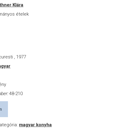
hner Klára
ományos ételek
r
uresti , 1977
gyar
ény
mber:
48-210
m
ategória:
magyar konyha