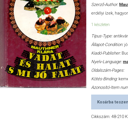
Szerző-Author:
Maut
erdélyi ízek, hagy
1 készleten
Típus-Type:
antikvá
Állapot-Condition:
jó
Kiadó-Publisher:
Buc
Nyelv-Language:
ma
Oldalszám-Pages:
Kötés-Binding:
kem
Azonosító-Item nu
Kosárba tesze
Cikkszám:
48-210
K