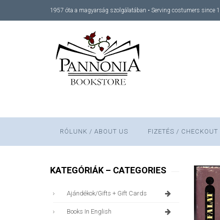
1957 óta a magyarság szolgálatában • Serving costumers since 
RÓLUNK / ABOUT US
FIZETÉS / CHECKOUT
KATEGÓRIÁK – CATEGORIES
Ajándékok/gifts + Gift Cards
Books In English