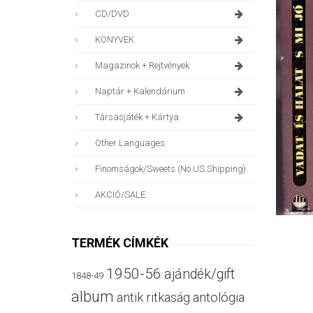
CD/DVD
KÖNYVEK
Magazinok + Rejtvények
Naptár + Kalendárium
Társasjáték + Kártya
Other Languages
Finomságok/sweets (no US Shipping)
AKCIÓ/SALE
TERMÉK CÍMKÉK
1950-56
ajándék/gift
1848-49
album
antik ritkaság
antológia