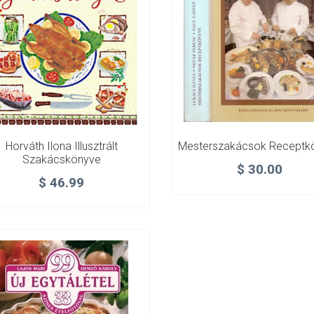
Horváth Ilona Illusztrált
Mesterszakácsok Receptk
Szakácskönyve
$
30.00
$
46.99