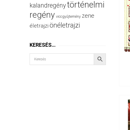
történelmi
kalandregény
regény
zene
viccgyűjtemény
önéletrajzi
életrajzi
KERESÉS…