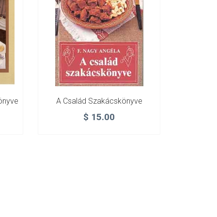
önyve
A Család Szakácskönyve
$
15.00