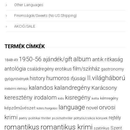
Other Languages
Finomságok/sweets (no US Shipping)
AKCIÓ/SALE
TERMÉK CÍMKÉK
album
1950-56
ajándék/gift
antik ritkaság
1848-49
antológia
film/színház
családregény
erotikus
gastronomy
II.világháború
humoros
history
ifjúsági
gyógynövények
kalandos
kalandregény
Karácsony
irodalmi életrajz
keresztény irodalom
kisregény
kémregény
kids
kotta
language
orvosi
novel
képzőművészet
kötés/horgolás
krimi
rejtély
politikai thriller
poetry
pszichothriller
pöttyös/csíkos könyvek
romantikus
romantikus krimi
Szent
szatirikus