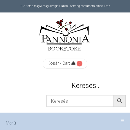
1957 óta a magyarság szolgálatában • Serving costumers since 1957
Menü
RÓLUNK
/
ABOUT
Kosár / Cart
0
US
Keresés…
FIZETÉS
/
Menü
CHECKOUT