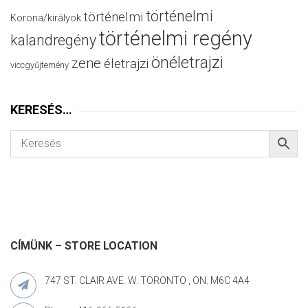
történelmi
történelmi
Korona/királyok
történelmi regény
kalandregény
önéletrajzi
zene
életrajzi
viccgyűjtemény
KERESÉS…
CÍMÜNK – STORE LOCATION
747 ST. CLAIR AVE. W. TORONTO , ON. M6C 4A4