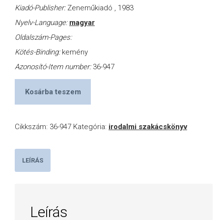
Kiadó-Publisher:
Zeneműkiadó , 1983
Nyelv-Language:
magyar
Oldalszám-Pages:
Kötés-Binding:
kemény
Azonosító-Item number:
36-947
Kosárba teszem
Cikkszám:
36-947
Kategória:
irodalmi szakácskönyv
LEÍRÁS
Leírás