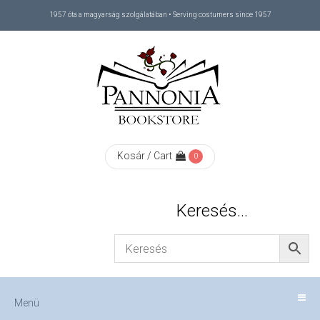
1957 óta a magyarság szolgálatában • Serving costumers since 1957
Menü
RÓLUNK
/
ABOUT
Kosár / Cart
0
US
Keresés…
FIZETÉS
/
Menü
CHECKOUT