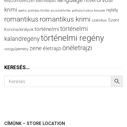
orvosi
novel
képzőművészet
kötés/horgolás
krimi
rejtély
politikai thriller
poetry
pszichothriller
pöttyös/csíkos könyvek
romantikus
romantikus krimi
Szent
szatirikus
történelmi
történelmi
Korona/királyok
történelmi regény
kalandregény
önéletrajzi
zene
életrajzi
viccgyűjtemény
KERESÉS…
CÍMÜNK – STORE LOCATION