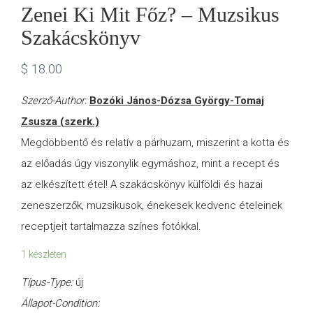
Zenei Ki Mit Főz? – Muzsikus
Szakácskönyv
$
18.00
Szerző-Author:
Bozóki János-Dózsa György-Tomaj
Zsusza (szerk.)
Megdöbbentő és relatív a párhuzam, miszerint a kotta és
az előadás úgy viszonylik egymáshoz, mint a recept és
az elkészített étel! A szakácskönyv külföldi és hazai
zeneszerzők, muzsikusok, énekesek kedvenc ételeinek
receptjeit tartalmazza színes fotókkal.
1 készleten
Típus-Type:
új
Állapot-Condition: