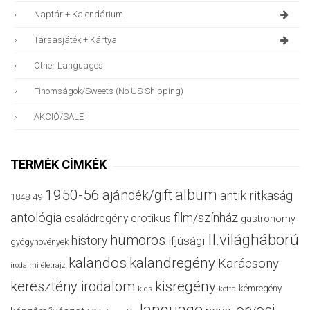
Naptár + Kalendárium
Társasjáték + Kártya
Other Languages
Finomságok/sweets (no US Shipping)
AKCIÓ/SALE
TERMÉK CÍMKÉK
album
1950-56
ajándék/gift
antik ritkaság
1848-49
antológia
film/színház
családregény
erotikus
gastronomy
II.világháború
humoros
history
ifjúsági
gyógynövények
kalandos
kalandregény
Karácsony
irodalmi életrajz
keresztény irodalom
kisregény
kémregény
kids
kotta
language