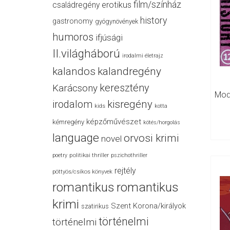
film/színház
családregény
erotikus
history
gastronomy
gyógynövények
humoros
ifjúsági
II.világháború
irodalmi életrajz
kalandos
kalandregény
keresztény
Karácsony
Mod
irodalom
kisregény
kids
kotta
képzőművészet
kémregény
kötés/horgolás
language
orvosi krimi
novel
politikai thriller
poetry
pszichothriller
rejtély
pöttyös/csíkos könyvek
romantikus
romantikus
krimi
Szent Korona/királyok
szatirikus
történelmi
történelmi