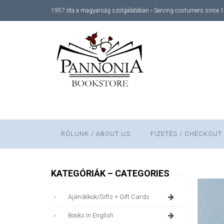
1957 óta a magyarság szolgálatában • Serving costumers since 
RÓLUNK / ABOUT US
FIZETÉS / CHECKOUT
KATEGÓRIÁK – CATEGORIES
Ajándékok/gifts + Gift Cards
Books In English