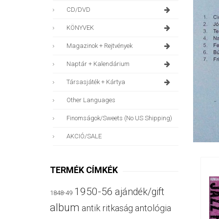
CD/DVD
KÖNYVEK
Magazinok + Rejtvények
Naptár + Kalendárium
Társasjáték + Kártya
Other Languages
Finomságok/sweets (no US Shipping)
AKCIÓ/SALE
TERMÉK CÍMKÉK
1950-56
ajándék/gift
1848-49
album
antik ritkaság
antológia