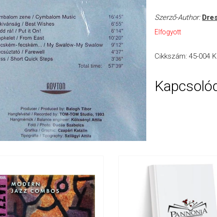
Szerző-Author:
Dres
Elfogyott
Cikkszám:
45-004
K
Kapcsoló