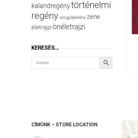
történelmi
kalandregény
regény
zene
viccgyűjtemény
önéletrajzi
életrajzi
KERESÉS…
CÍMÜNK – STORE LOCATION