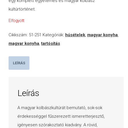
egy komplett egyetemes és magyar kolbász
kultúrtörténet.
Elfogyott
Cikkszám:
51-251
Kategóriák:
húsételek
,
magyar konyha
,
magyar konyha
,
tartósítás
LEÍRÁS
Leírás
A magyar kolbászkultúrát bemutató, sok-sok
érdekességgel fűszerezett ismeretterjesztő,
igényesen szórakoztató kiadvány. A rövid,