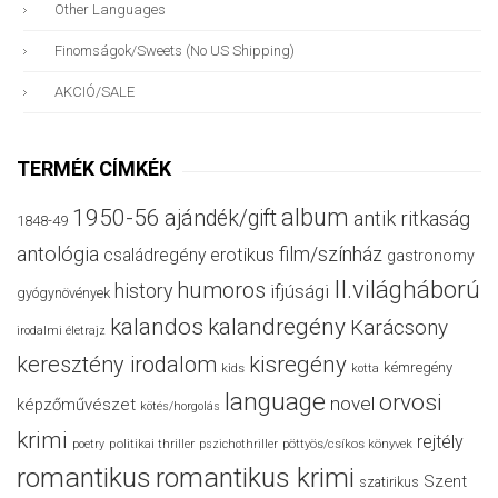
Other Languages
Finomságok/sweets (no US Shipping)
AKCIÓ/SALE
TERMÉK CÍMKÉK
album
1950-56
ajándék/gift
antik ritkaság
1848-49
antológia
film/színház
családregény
erotikus
gastronomy
II.világháború
humoros
history
ifjúsági
gyógynövények
kalandos
kalandregény
Karácsony
irodalmi életrajz
keresztény irodalom
kisregény
kémregény
kids
kotta
language
orvosi
novel
képzőművészet
kötés/horgolás
krimi
rejtély
politikai thriller
poetry
pszichothriller
pöttyös/csíkos könyvek
romantikus
romantikus krimi
Szent
szatirikus