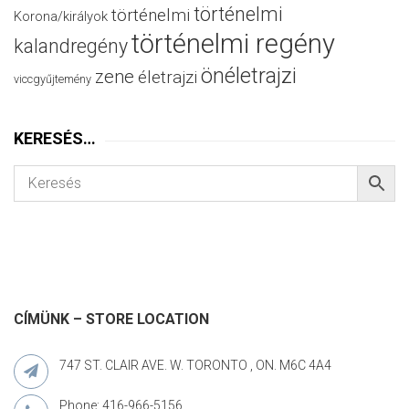
történelmi
történelmi
Korona/királyok
történelmi regény
kalandregény
önéletrajzi
zene
életrajzi
viccgyűjtemény
KERESÉS…
CÍMÜNK – STORE LOCATION
747 ST. CLAIR AVE. W. TORONTO , ON. M6C 4A4
Phone: 416-966-5156