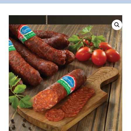
VÁSÁRLÁS
/
SHOP
KAPCSOLAT
/
CONTACT
US