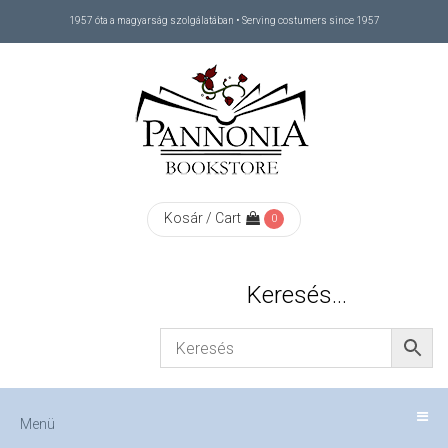
1957 óta a magyarság szolgálatában • Serving costumers since 1957
Menü
RÓLUNK
/
ABOUT
Kosár / Cart
0
US
Keresés…
FIZETÉS
/
Menü
CHECKOUT