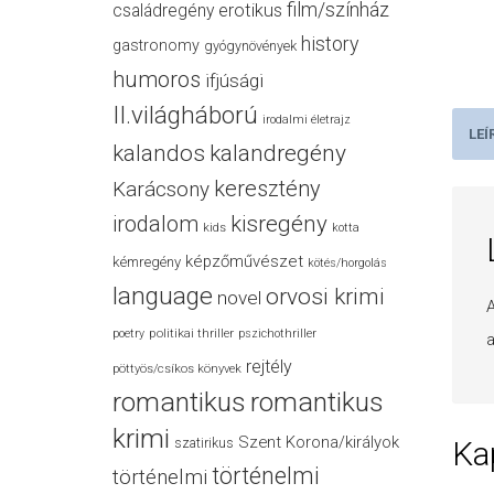
film/színház
családregény
erotikus
history
gastronomy
gyógynövények
humoros
ifjúsági
II.világháború
irodalmi életrajz
LEÍ
kalandos
kalandregény
keresztény
Karácsony
irodalom
kisregény
kids
kotta
képzőművészet
kémregény
kötés/horgolás
language
orvosi krimi
novel
A
politikai thriller
poetry
pszichothriller
a
rejtély
pöttyös/csíkos könyvek
romantikus
romantikus
krimi
Szent Korona/királyok
Ka
szatirikus
történelmi
történelmi