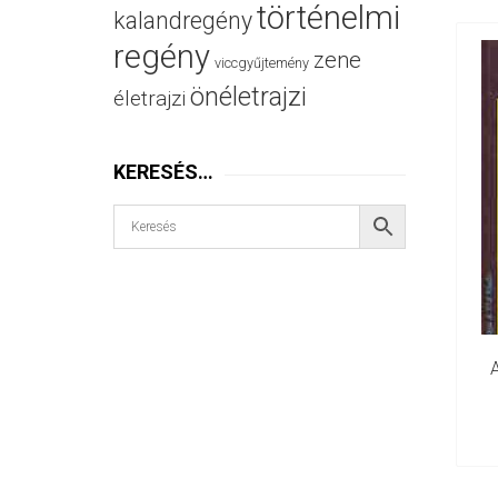
történelmi
kalandregény
regény
zene
viccgyűjtemény
önéletrajzi
életrajzi
KERESÉS…