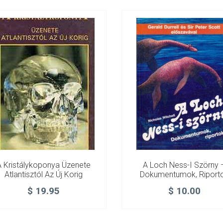
A Kristálykoponya Üzenete
A Loch Ness-I Szörny 
Atlantisztól Az Új Korig
Dokumentumok, Riport
$
19.95
$
10.00