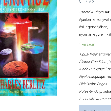
$
17.95
Szerző-Author:
Berl
Ajánlom e könyvet 
ősi legendájában, 
nyomán egyre inkáb
1 készleten
Típus-Type:
antikvá
Állapot-Condition:
jó
Kiadó-Publisher:
Éde
Nyelv-Language:
ma
Oldalszám-Pages:
Kötés-Binding:
puh
Azonosító-Item nu