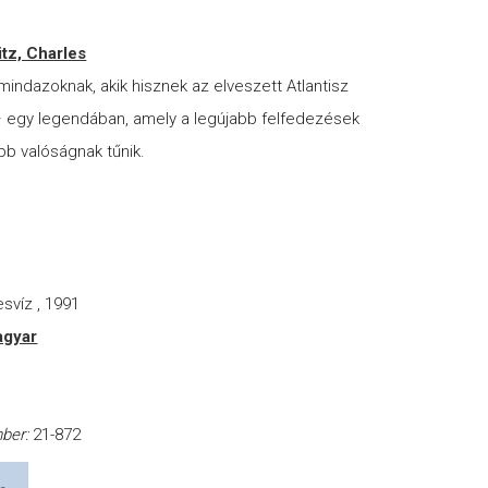
itz, Charles
mindazoknak, akik hisznek az elveszett Atlantisz
– egy legendában, amely a legújabb felfedezések
b valóságnak tűnik.
r
svíz , 1991
gyar
a
mber:
21-872