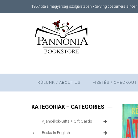
1957 óta a magyarság szolgálatában • Serving costumers since 
RÓLUNK / ABOUT US
FIZETÉS / CHECKOUT
KATEGÓRIÁK – CATEGORIES
Ajándékok/gifts + Gift Cards
Books In English