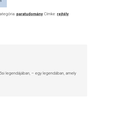
m
ategória:
paratudomány
Címke:
rejtély
 ősi legendájában, – egy legendában, amely