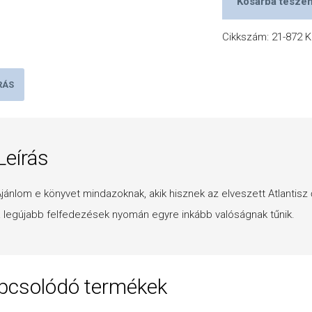
Kosárba tesze
Cikkszám:
21-872
K
RÁS
Leírás
jánlom e könyvet mindazoknak, akik hisznek az elveszett Atlantisz
 legújabb felfedezések nyomán egyre inkább valóságnak tűnik.
pcsolódó termékek