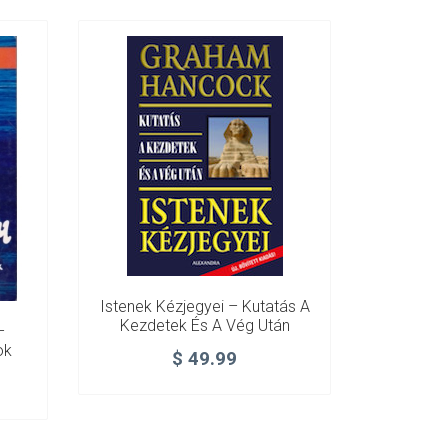
Istenek Kézjegyei – Kutatás A
Kezdetek És A Vég Után
–
ok
$
49.99