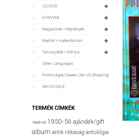
CD/DVD
KÖNYVEK
Magazinok + Rejtvények
Naptár + Kalendárium
Társasjáték + Kártya
Other Languages
Finomságok/sweets (no US Shipping)
AKCIÓ/SALE
TERMÉK CÍMKÉK
1950-56
ajándék/gift
1848-49
album
antik ritkaság
antológia