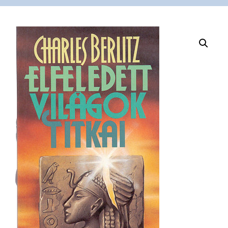
VÁSÁRLÁS
/
SHOP
KAPCSOLAT
/
CONTACT
US