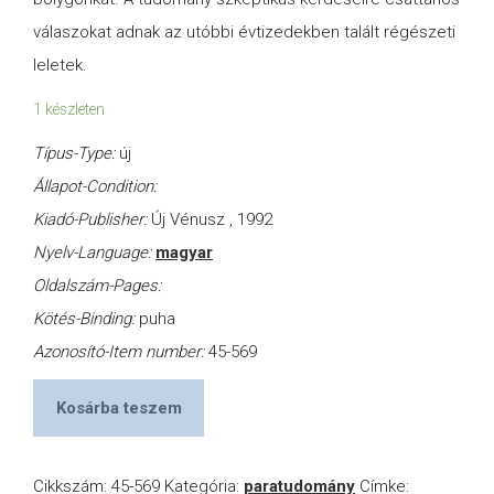
válaszokat adnak az utóbbi évtizedekben talált régészeti
leletek.
1 készleten
Típus-Type:
új
Állapot-Condition:
Kiadó-Publisher:
Új Vénusz , 1992
Nyelv-Language:
magyar
Oldalszám-Pages:
Kötés-Binding:
puha
Azonosító-Item number:
45-569
Kosárba teszem
Cikkszám:
45-569
Kategória:
paratudomány
Címke: