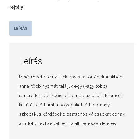
rejtély
LEÍRÁS
Leírás
Minél régebbre nyúlunk vissza a történelmünkben,
annál több nyomát találjuk egy (vagy több)
ismeretlen civilizációnak, amely az általunk ismert
kultúrák előtt uralta bolygónkat. A tudomány
szkeptikus kérdéseire csattanós válaszokat adnak
az utóbbi évtizedekben talált régészeti leletek.