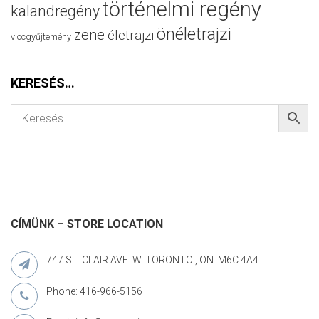
történelmi regény
kalandregény
önéletrajzi
zene
életrajzi
viccgyűjtemény
KERESÉS…
CÍMÜNK – STORE LOCATION
747 ST. CLAIR AVE. W. TORONTO , ON. M6C 4A4
Phone: 416-966-5156