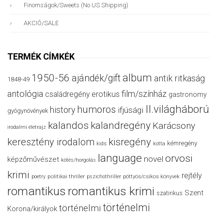
Finomságok/sweets (no US Shipping)
AKCIÓ/SALE
TERMÉK CÍMKÉK
album
1950-56
ajándék/gift
antik ritkaság
1848-49
antológia
film/színház
családregény
erotikus
gastronomy
II.világháború
humoros
history
ifjúsági
gyógynövények
kalandos
kalandregény
Karácsony
irodalmi életrajz
keresztény irodalom
kisregény
kémregény
kids
kotta
language
orvosi
novel
képzőművészet
kötés/horgolás
krimi
rejtély
politikai thriller
poetry
pszichothriller
pöttyös/csíkos könyvek
romantikus
romantikus krimi
Szent
szatirikus
történelmi
történelmi
Korona/királyok