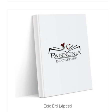
Égig Érő Lépcső