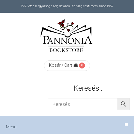
1957 óta a magyarság szolgálatában • Serving costumers since 1957
Menü
RÓLUNK
/
ABOUT
Kosár / Cart
0
US
Keresés…
FIZETÉS
/
Menü
CHECKOUT