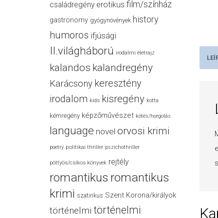
film/színház
családregény
erotikus
history
gastronomy
gyógynövények
humoros
ifjúsági
II.világháború
irodalmi életrajz
LEÍ
kalandos
kalandregény
keresztény
Karácsony
irodalom
kisregény
kids
kotta
képzőművészet
kémregény
kötés/horgolás
language
orvosi krimi
novel
M
politikai thriller
e
poetry
pszichothriller
rejtély
s
pöttyös/csíkos könyvek
romantikus
romantikus
krimi
Szent Korona/királyok
szatirikus
történelmi
Ka
történelmi