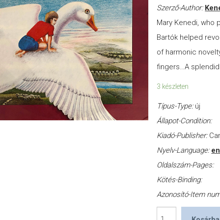
Szerző-Author:
Kene
Mary Kenedi, who p
Bartók helped revo
of harmonic novelt
fingers…A splendid
3 készleten
Típus-Type:
új
Állapot-Condition:
Kiadó-Publisher:
Ca
Nyelv-Language:
en
Oldalszám-Pages:
Kötés-Binding:
Azonosító-Item nu
Béla
Kosárba