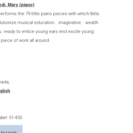
di, Mary (piano)
erforms the 79 little piano pieces with which Béla
lutionize musical education… imaginative… wealth
y…ready to entice young ears end excite young
 piece of work all around.
nada,
glish
mber:
51-450
 teszem