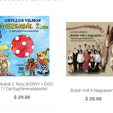
kabál 2. Rész (KÖNYV + DVD)
 11 Dal Rajzfilmmelléklettel
Bojtár Volt A Nagyapá
$
29.00
$
20.00