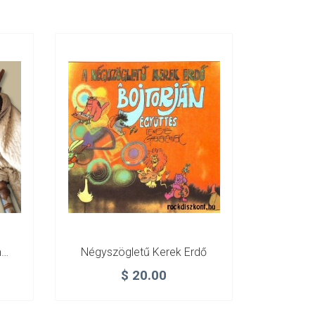
m…
Négyszögletű Kerek Erdő
$
20.00