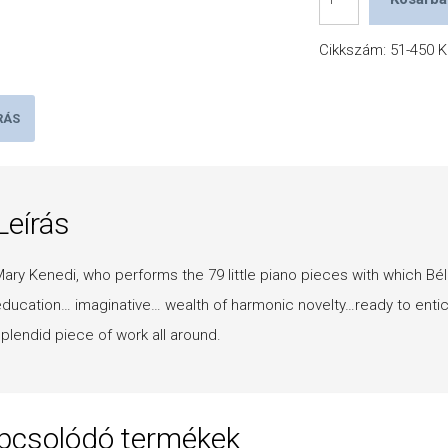
Bartók:
For
Cikkszám:
51-450
K
Children
mennyiség
RÁS
Leírás
ary Kenedi, who performs the 79 little piano pieces with which Bél
ducation… imaginative… wealth of harmonic novelty…ready to enti
plendid piece of work all around.
pcsolódó termékek