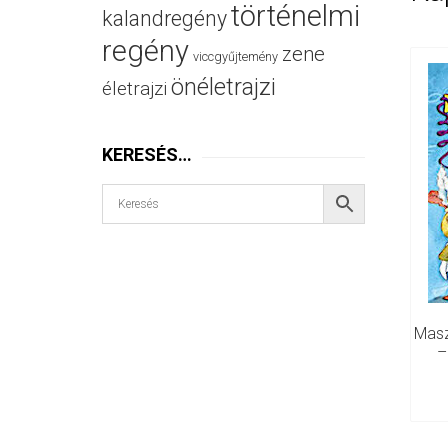
történelmi
kalandregény
regény
zene
viccgyűjtemény
önéletrajzi
életrajzi
KERESÉS…
Masz
–