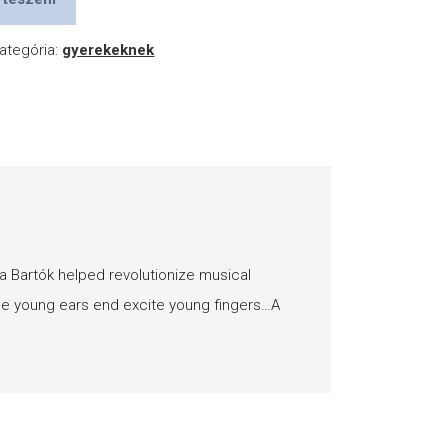
ategória:
gyerekeknek
a Bartók helped revolutionize musical
ce young ears end excite young fingers…A