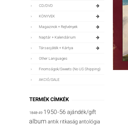
CD/DVD
KÖNYVEK
Magazinok + Rejtvények
Naptár + Kalendárium
Társasjáték + Kártya
Other Languages
Finomságok/sweets (no US Shipping)
AKCIÓ/SALE
TERMÉK CÍMKÉK
1950-56
ajándék/gift
1848-49
album
antik ritkaság
antológia