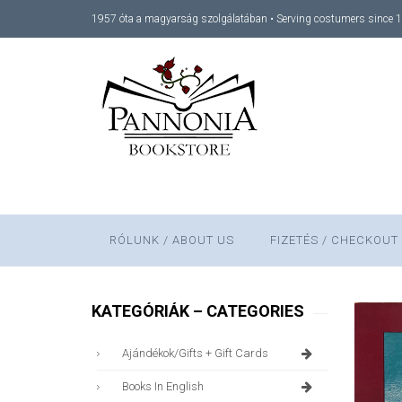
1957 óta a magyarság szolgálatában • Serving costumers since 
RÓLUNK / ABOUT US
FIZETÉS / CHECKOUT
KATEGÓRIÁK – CATEGORIES
Ajándékok/gifts + Gift Cards
Books In English