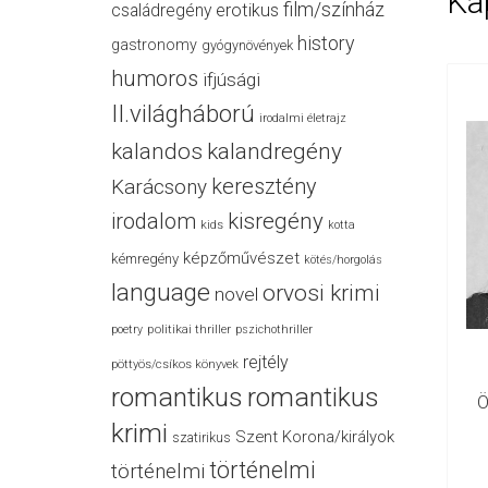
Ka
film/színház
családregény
erotikus
history
gastronomy
gyógynövények
humoros
ifjúsági
II.világháború
irodalmi életrajz
kalandos
kalandregény
keresztény
Karácsony
irodalom
kisregény
kids
kotta
képzőművészet
kémregény
kötés/horgolás
language
orvosi krimi
novel
politikai thriller
poetry
pszichothriller
rejtély
pöttyös/csíkos könyvek
romantikus
romantikus
Ö
krimi
Szent Korona/királyok
szatirikus
történelmi
történelmi