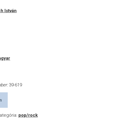
h István
gyar
mber:
39-619
m
ategória:
pop/rock