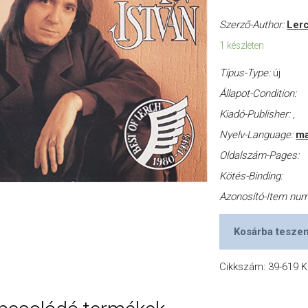
Szerző-Author:
Lerc
1 készleten
Típus-Type:
új
Állapot-Condition:
Kiadó-Publisher:
,
Nyelv-Language:
ma
Oldalszám-Pages:
Kötés-Binding:
Azonosító-Item nu
Kosárba tesze
Cikkszám:
39-619
K