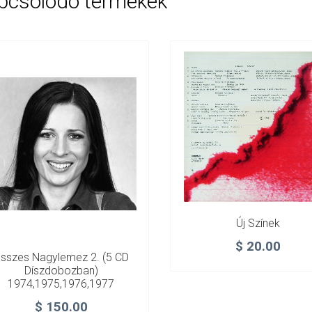
pcsolódó termékek
Új Színek
$
20.00
sszes Nagylemez 2. (5 CD
Díszdobozban)
1974,1975,1976,1977
$
150.00