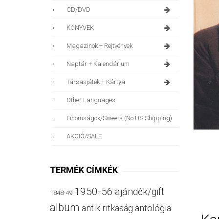
CD/DVD
KÖNYVEK
Magazinok + Rejtvények
Naptár + Kalendárium
Társasjáték + Kártya
Other Languages
Finomságok/sweets (no US Shipping)
AKCIÓ/SALE
TERMÉK CÍMKÉK
1950-56
ajándék/gift
1848-49
album
antik ritkaság
antológia