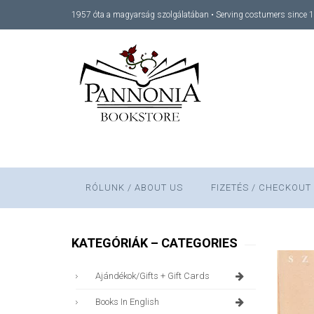
1957 óta a magyarság szolgálatában • Serving costumers since 
RÓLUNK / ABOUT US
FIZETÉS / CHECKOUT
KATEGÓRIÁK – CATEGORIES
Ajándékok/gifts + Gift Cards
Books In English