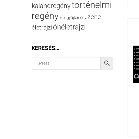
történelmi
kalandregény
regény
zene
viccgyűjtemény
önéletrajzi
életrajzi
KERESÉS…