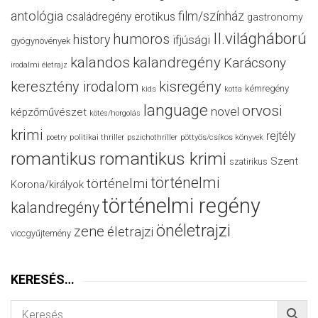
antológia
film/színház
családregény
erotikus
gastronomy
II.világháború
humoros
history
ifjúsági
gyógynövények
kalandos
kalandregény
Karácsony
irodalmi életrajz
keresztény irodalom
kisregény
kémregény
kids
kotta
language
orvosi
novel
képzőművészet
kötés/horgolás
krimi
rejtély
politikai thriller
poetry
pszichothriller
pöttyös/csíkos könyvek
romantikus
romantikus krimi
Szent
szatirikus
történelmi
történelmi
Korona/királyok
történelmi regény
kalandregény
önéletrajzi
zene
életrajzi
viccgyűjtemény
KERESÉS…