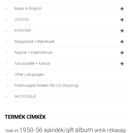
Books In English
CD/DVD
KÖNYVEK
Magazinok + Rejtvények
Naptár + Kalendárium
Társasjáték + Kártya
Other Languages
Finomságok/sweets (no US Shipping)
AKCIÓ/SALE
TERMÉK CÍMKÉK
album
1950-56
ajándék/gift
antik ritkaság
1848-49