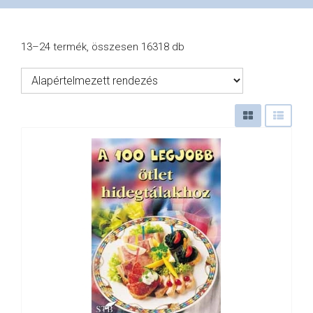
VÁSÁRLÁS
13–24 termék, összesen 16318 db
/
SHOP
KAPCSOLAT
/
CONTACT
US