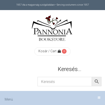
1957 óta a magyarság szolgálatában • Serving costumers since 1957
Menü
RÓLUNK
/
ABOUT
Kosár / Cart
0
US
Keresés…
FIZETÉS
/
Menü
CHECKOUT